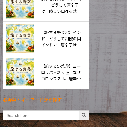
ー ┃ どうして唐辛子
は、険しい山々を越え
て中国へ広がったの
か。
【旅する野菜④】イン
ド┃どうして胡椒の国
インドで、唐辛子は広
く受け入れられたの
か。
【旅する野菜③】ヨー
ロッパ・新大陸｜なぜ
コロンブスは、唐辛子
を「pepper」と呼んだ
のか。
お野菜・キーワードから探す
Search Button
Search
for: