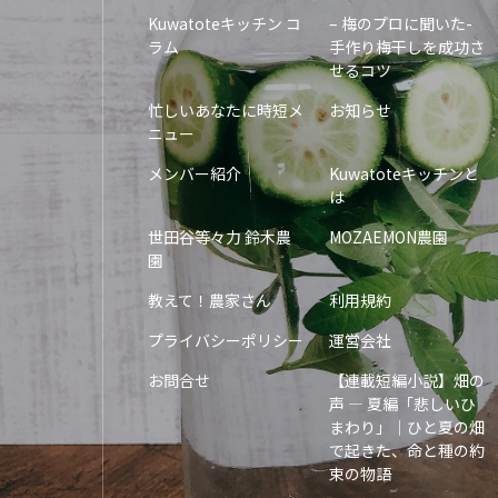
Kuwatoteキッチン コ
– 梅のプロに聞いた-
ラム
手作り梅干しを成功さ
せるコツ
忙しいあなたに時短メ
お知らせ
ニュー
メンバー紹介
Kuwatoteキッチンと
は
世田谷等々力 鈴木農
MOZAEMON農園
園
教えて！農家さん
利用規約
プライバシーポリシー
運営会社
お問合せ
【連載短編小説】畑の
声 — 夏編「悲しいひ
まわり」｜ひと夏の畑
で起きた、命と種の約
束の物語