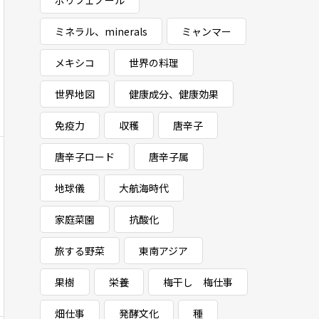
ポリフェノール
ミネラル、minerals
ミャンマー
メキシコ
世界の料理
世界地図
健康成分、健康効果
免疫力
収穫
唐辛子
唐辛子ロード
唐辛子属
地球儀
大航海時代
家庭菜園
抗酸化
旅する野菜
東南アジア
果樹
栄養
梅干し 梅仕事
畑仕事
発酵文化
種