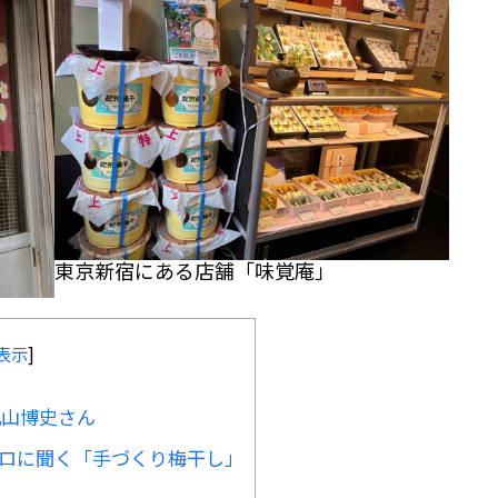
東京新宿にある店舗「味覚庵」
表示
]
丸山博史さん
プロに聞く「手づくり梅干し」