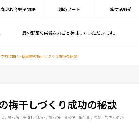
春夏秋冬野菜物語
畑のノート
旅する野菜
最旬野菜の栄養を丸ごと美味しくいただきます。
– プロに聞く- 自家製の梅干しづくり成功の秘訣
家製の梅干しづくり成功の秘訣
級者
知っ得！美味しく保存
知っ得！食べ得！梅仕事
野菜（果物）のパ