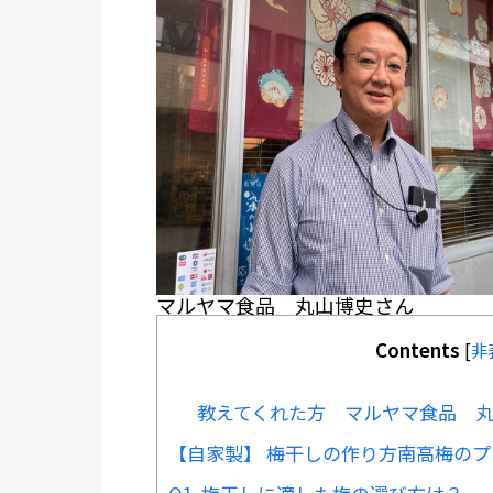
マルヤマ食品 丸山博史さん
Contents
[
非
教えてくれた方 マルヤマ食品 
【自家製】 梅干しの作り方南高梅の