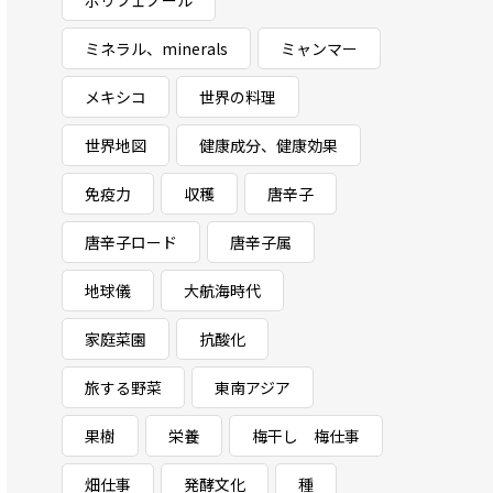
ポリフェノール
ミネラル、minerals
ミャンマー
メキシコ
世界の料理
世界地図
健康成分、健康効果
免疫力
収穫
唐辛子
唐辛子ロード
唐辛子属
地球儀
大航海時代
家庭菜園
抗酸化
旅する野菜
東南アジア
果樹
栄養
梅干し 梅仕事
畑仕事
発酵文化
種