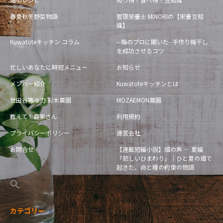
春夏秋冬野菜物語
管理栄養士 MINORIの【栄養豆知
識】
Kuwatoteキッチン コラム
– 梅のプロに聞いた- 手作り梅干し
を成功させるコツ
忙しいあなたに時短メニュー
お知らせ
メンバー紹介
Kuwatoteキッチンとは
世田谷等々力 鈴木農園
MOZAEMON農園
教えて！農家さん
利用規約
プライバシーポリシー
運営会社
お問合せ
【連載短編小説】畑の声 — 夏編
「悲しいひまわり」｜ひと夏の畑で
起きた、命と種の約束の物語
カテゴリー