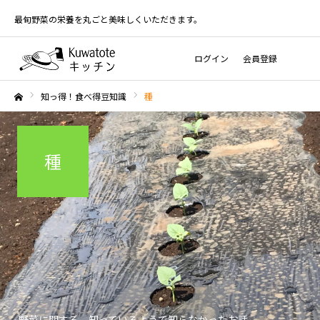
最旬野菜の栄養を丸ごと美味しくいただきます。
ログイン
会員登録
知っ得！食べ得豆知識
種
ホーム
種
野菜に関する、知っているようで知らなかったお話。