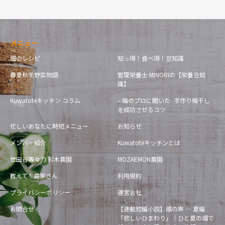
メニュー
畑のレシピ
知っ得！食べ得！豆知識
春夏秋冬野菜物語
管理栄養士 MINORIの【栄養豆知
識】
Kuwatoteキッチン コラム
– 梅のプロに聞いた- 手作り梅干し
を成功させるコツ
忙しいあなたに時短メニュー
お知らせ
メンバー紹介
Kuwatoteキッチンとは
世田谷等々力 鈴木農園
MOZAEMON農園
教えて！農家さん
利用規約
プライバシーポリシー
運営会社
お問合せ
【連載短編小説】畑の声 — 夏編
「悲しいひまわり」｜ひと夏の畑で