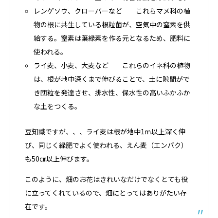
レンゲソウ、クローバーなど これらマメ科の植
物の根に共生している根粒菌が、空気中の窒素を供
給する。窒素は葉緑素を作る元となるため、肥料に
使われる。
ライ麦、小麦、大麦など これらのイネ科の植物
は、根が地中深くまで伸びることで、土に隙間がで
き団粒を発達させ、排水性、保水性の高いふかふか
な土をつくる。
豆知識ですが、、、ライ麦は根が地中1ｍ以上深く伸
び、同じく緑肥でよく使われる、えん麦（エンバク）
も50㎝以上伸びます。
このように、畑のお花はきれいなだけでなくとても役
に立ってくれているので、畑にとってはありがたい存
在です。