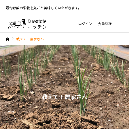
最旬野菜の栄養を丸ごと美味しくいただきます。
ログイン
会員登録
教えて！農家さん
ホーム
教えて！農家さん