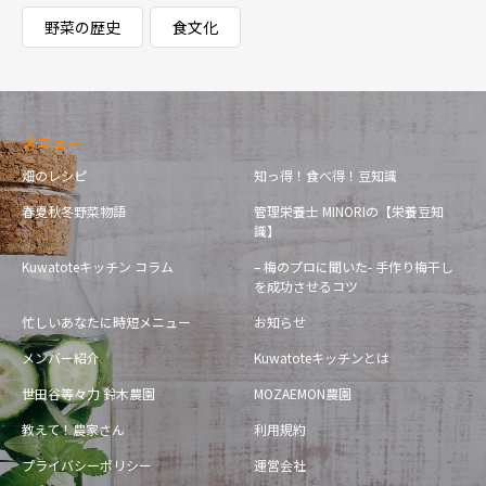
野菜の歴史
食文化
メニュー
畑のレシピ
知っ得！食べ得！豆知識
春夏秋冬野菜物語
管理栄養士 MINORIの【栄養豆知
識】
Kuwatoteキッチン コラム
– 梅のプロに聞いた- 手作り梅干し
を成功させるコツ
忙しいあなたに時短メニュー
お知らせ
メンバー紹介
Kuwatoteキッチンとは
世田谷等々力 鈴木農園
MOZAEMON農園
教えて！農家さん
利用規約
プライバシーポリシー
運営会社