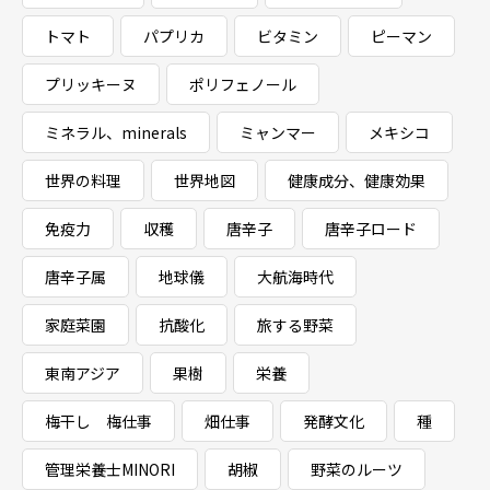
トマト
パプリカ
ビタミン
ピーマン
プリッキーヌ
ポリフェノール
ミネラル、minerals
ミャンマー
メキシコ
世界の料理
世界地図
健康成分、健康効果
免疫力
収穫
唐辛子
唐辛子ロード
唐辛子属
地球儀
大航海時代
家庭菜園
抗酸化
旅する野菜
東南アジア
果樹
栄養
梅干し 梅仕事
畑仕事
発酵文化
種
管理栄養士MINORI
胡椒
野菜のルーツ