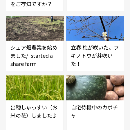
をご存知ですか？
シェア畑農業を始め
立春 梅が咲いた。フ
ました/I started a
キノトウが芽吹い
share farm
た！
出穂しゅっすい（お
自宅待機中のカボチ
米の花）しました♪
ャ