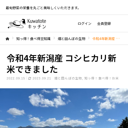
最旬野菜の栄養を丸ごと美味しくいただきます。
ログイン
会員登録
知っ得！食べ得豆知識
畑と田んぼの生物
令和4年新潟産 コシヒカリ新米できました
ホーム
令和4年新潟産 コシヒカリ新
米できました
畑と田んぼの生物
知っ得！食べ得！お米
2022.09.15
2023.09.21