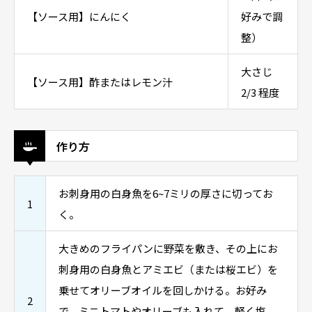
【ソース用】にんにく
好みで調
整）
大さじ
【ソース用】酢またはレモン汁
2/3 程度
作り方
お刺身用の白身魚を6~7ミリの厚さに切ってお
1
く。
大きめのフライパンに野菜を敷き、その上にお
刺身用の白身魚とアミエビ（または桜エビ）を
乗せてオリーブオイルを回しかける。お好み
2
で、ミニトマトやオリーブも入れて。軽く塩、