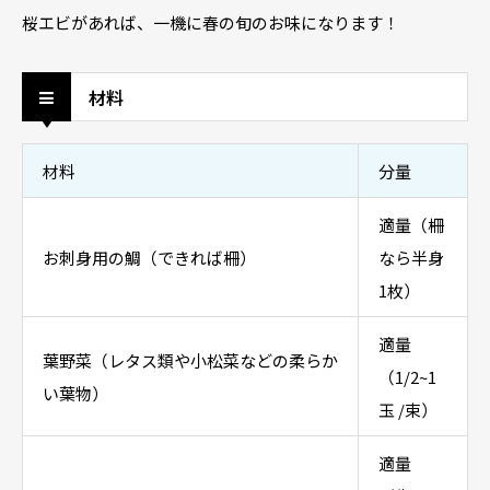
桜エビがあれば、一機に春の旬のお味になります！
材料
材料
分量
適量（柵
お刺身用の鯛（できれば柵）
なら半身
1枚）
適量
葉野菜（レタス類や小松菜などの柔らか
（1/2~1
い葉物）
玉 /束）
適量