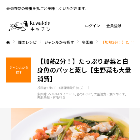
最旬野菜の栄養を丸ごと美味しくいただきます。
ログイン
会員登録
畑のレシピ
ジャンルから探す
多国籍
【加熱2分！】たっぷり野菜と白身魚のパッと蒸し【生野菜も大量消費】
ホーム
【加熱2分！】たっぷり野菜と白
ジャンルから
身魚のパッと蒸し【生野菜も大量
探す
消費】
投稿者 :
No.11（調理師免許持ち）
多国籍
ヘルス&ダイエット
春のレシピ
大量消費・食べ尽くす
美肌美髪・育毛料理