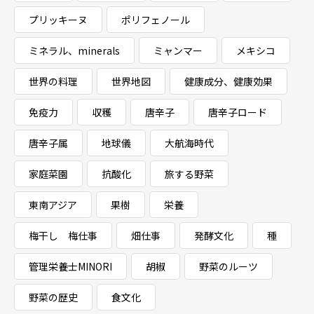
プリッキーヌ
ポリフェノール
ミネラル、minerals
ミャンマー
メキシコ
世界の料理
世界地図
健康成分、健康効果
免疫力
収穫
唐辛子
唐辛子ロード
唐辛子属
地球儀
大航海時代
家庭菜園
抗酸化
旅する野菜
東南アジア
果樹
栄養
梅干し 梅仕事
畑仕事
発酵文化
種
管理栄養士MINORI
胡椒
野菜のルーツ
野菜の歴史
食文化