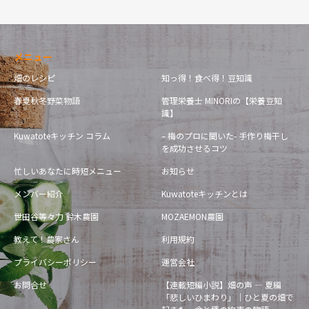
メニュー
畑のレシピ
知っ得！食べ得！豆知識
春夏秋冬野菜物語
管理栄養士 MINORIの【栄養豆知
識】
Kuwatoteキッチン コラム
– 梅のプロに聞いた- 手作り梅干し
を成功させるコツ
忙しいあなたに時短メニュー
お知らせ
メンバー紹介
Kuwatoteキッチンとは
世田谷等々力 鈴木農園
MOZAEMON農園
教えて！農家さん
利用規約
プライバシーポリシー
運営会社
お問合せ
【連載短編小説】畑の声 — 夏編
「悲しいひまわり」｜ひと夏の畑で