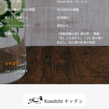
メンバー紹介
Kuwatoteキッチンとは
世田谷等々力 鈴木農園
MOZAEMON農園
教えて！農家さん
利用規約
プライバシーポリシー
運営会社
お問合せ
【連載短編小説】畑の声 — 夏編
「悲しいひまわり」｜ひと夏の畑で
起きた、命と種の約束の物語
カテゴリー
ジャンルから探す