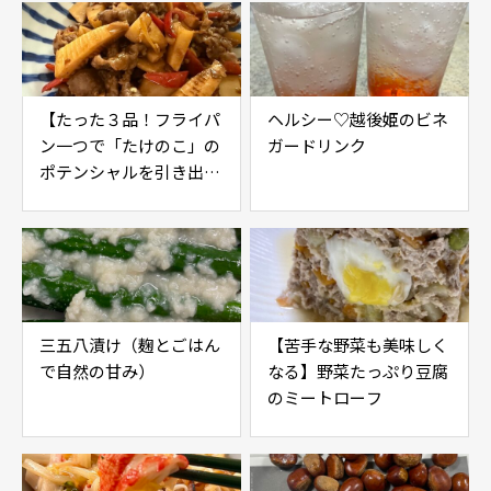
【たった３品！フライパ
ヘルシー♡越後姫のビネ
ン一つで「たけのこ」の
ガードリンク
ポテンシャルを引き出す
レシピ】
三五八漬け（麹とごはん
【苦手な野菜も美味しく
で自然の甘み）
なる】野菜たっぷり豆腐
のミートローフ