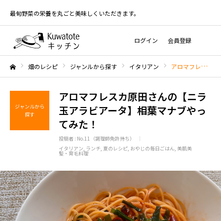
最旬野菜の栄養を丸ごと美味しくいただきます。
ログイン
会員登録
畑のレシピ
ジャンルから探す
イタリアン
アロマフレスカ原田さんの【ニラ玉アラビアータ】相葉マナブやってみた！
ホーム
アロマフレスカ原田さんの【ニラ
ジャンルから
玉アラビアータ】相葉マナブやっ
探す
てみた！
投稿者 :
No.11（調理師免許持ち）
イタリアン
ランチ
夏のレシピ
おやじの毎日ごはん
美肌美
髪・育毛料理