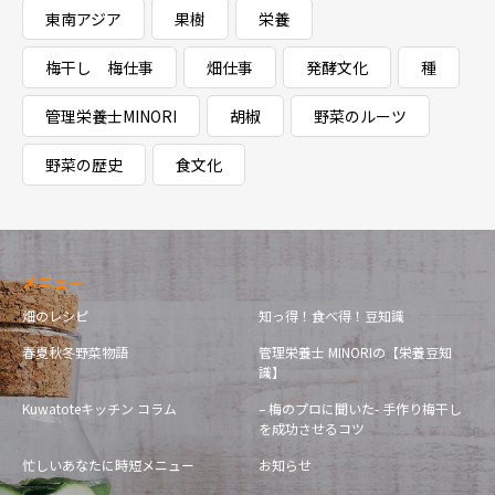
東南アジア
果樹
栄養
梅干し 梅仕事
畑仕事
発酵文化
種
管理栄養士MINORI
胡椒
野菜のルーツ
野菜の歴史
食文化
メニュー
畑のレシピ
知っ得！食べ得！豆知識
春夏秋冬野菜物語
管理栄養士 MINORIの【栄養豆知
識】
Kuwatoteキッチン コラム
– 梅のプロに聞いた- 手作り梅干し
を成功させるコツ
忙しいあなたに時短メニュー
お知らせ