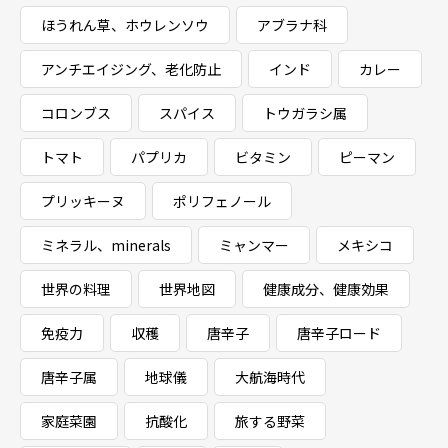
ほうれん草、ホウレンソウ
アブラナ科
アンチエイジング、老化防止
インド
カレー
コロンブス
スパイス
トウガラシ属
トマト
パプリカ
ビタミン
ピーマン
プリッキーヌ
ポリフェノール
ミネラル、minerals
ミャンマー
メキシコ
世界の料理
世界地図
健康成分、健康効果
免疫力
収穫
唐辛子
唐辛子ロード
唐辛子属
地球儀
大航海時代
家庭菜園
抗酸化
旅する野菜