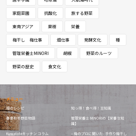
家庭菜園
抗酸化
旅する野菜
東南アジア
果樹
栄養
梅干し 梅仕事
畑仕事
発酵文化
種
管理栄養士MINORI
胡椒
野菜のルーツ
野菜の歴史
食文化
メニュー
畑のレシピ
知っ得！食べ得！豆知識
春夏秋冬野菜物語
管理栄養士 MINORIの【栄養豆知
識】
Kuwatoteキッチン コラム
– 梅のプロに聞いた- 手作り梅干し