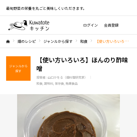
最旬野菜の栄養を丸ごと美味しくいただきます。
ログイン
会員登録
畑のレシピ
ジャンルから探す
和食
【使い方いろいろ】ほんのり酢味噌
ホーム
【使い方いろいろ】ほんのり酢味
ジャンルから
噌
探す
投稿者 :
山口かをる（畑料理研究家）
和食
調味料
保存食
発酵食品