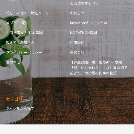
を成功させるコツ
忙しいあなたに時短メニュー
お知らせ
メンバー紹介
Kuwatoteキッチンとは
世田谷等々力 鈴木農園
MOZAEMON農園
教えて！農家さん
利用規約
プライバシーポリシー
運営会社
お問合せ
【連載短編小説】畑の声 — 夏編
「悲しいひまわり」｜ひと夏の畑で
起きた、命と種の約束の物語
カテゴリー
ジャンルから探す