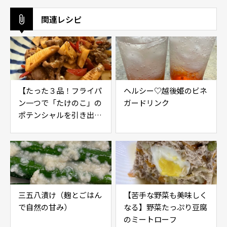
関連レシピ
【たった３品！フライパ
ヘルシー♡越後姫のビネ
ン一つで「たけのこ」の
ガードリンク
ポテンシャルを引き出す
レシピ】
三五八漬け（麹とごはん
【苦手な野菜も美味しく
で自然の甘み）
なる】野菜たっぷり豆腐
のミートローフ