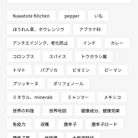
Kuwatote Kitchen
pepper
いも
ほうれん草、ホウレンソウ
アブラナ科
アンチエイジング、老化防止
インド
カレー
コロンブス
スパイス
トウガラシ属
トマト
パプリカ
ビタミン
ピーマン
プリッキーヌ
ポリフェノール
ミネラル、minerals
ミャンマー
メキシコ
世界の料理
世界地図
健康成分、健康効果
免疫力
収穫
唐辛子
唐辛子ロード
唐辛子属
地球儀
大航海時代