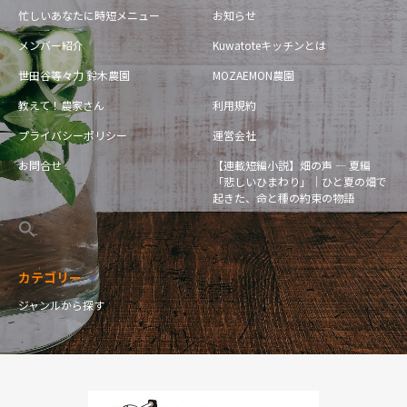
忙しいあなたに時短メニュー
お知らせ
メンバー紹介
Kuwatoteキッチンとは
世田谷等々力 鈴木農園
MOZAEMON農園
教えて！農家さん
利用規約
プライバシーポリシー
運営会社
お問合せ
【連載短編小説】畑の声 — 夏編
「悲しいひまわり」｜ひと夏の畑で
起きた、命と種の約束の物語
カテゴリー
ジャンルから探す