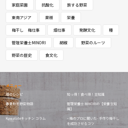
家庭菜園
抗酸化
旅する野菜
東南アジア
果樹
栄養
梅干し 梅仕事
畑仕事
発酵文化
種
管理栄養士MINORI
胡椒
野菜のルーツ
野菜の歴史
食文化
メニュー
畑のレシピ
知っ得！食べ得！豆知識
春夏秋冬野菜物語
管理栄養士 MINORIの【栄養豆知
識】
Kuwatoteキッチン コラム
– 梅のプロに聞いた- 手作り梅干し
を成功させるコツ