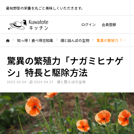
最旬野菜の栄養を丸ごと美味しくいただきます。
ログイン
会員登録
知っ得！食べ得豆知識
畑と田んぼの生物
驚異の繁殖力「ナガミヒナゲシ」特長と駆除方法
ホーム
驚異の繁殖力「ナガミヒナゲ
シ」特長と駆除方法
畑と田んぼの生物
2023.02.04
2024.04.27