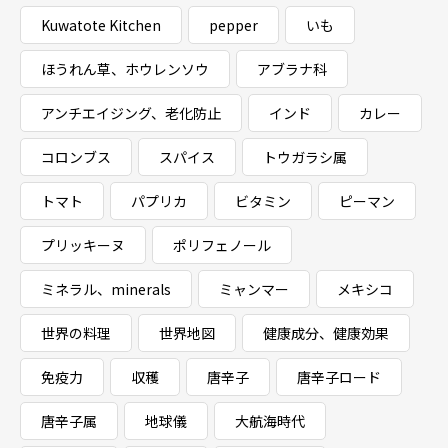
Kuwatote Kitchen
pepper
いも
ほうれん草、ホウレンソウ
アブラナ科
アンチエイジング、老化防止
インド
カレー
コロンブス
スパイス
トウガラシ属
トマト
パプリカ
ビタミン
ピーマン
プリッキーヌ
ポリフェノール
ミネラル、minerals
ミャンマー
メキシコ
世界の料理
世界地図
健康成分、健康効果
免疫力
収穫
唐辛子
唐辛子ロード
唐辛子属
地球儀
大航海時代