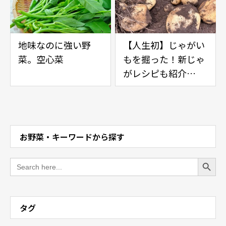
地味なのに強い野
【人生初】じゃがい
菜。空心菜
もを掘った！新じゃ
がレシピも紹介
中。-Potato
digging and
recipes-
お野菜・キーワードから探す
Search Button
Search
for:
タグ