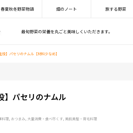
春夏秋冬野菜物語
畑のノート
旅する野菜
最旬野菜の栄養を丸ごと美味しくいただきます。
主役】パセリのナムル【材料少なめ】
役】パセリのナムル
】
華料理
おつまみ
大量消費・食べ尽くす
美肌美髪・育毛料理