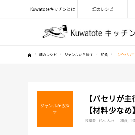
Kuwatoteキッチンとは
畑のレシピ
畑のレシピ
ジャンルから探す
和食
【パセリが
ホーム
【パセリが主
ジャンルから探
【材料少なめ
す
投稿者 :
鈴木 大地
和食
中