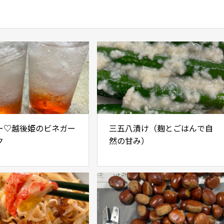
ー♡越後姫のビネガー
三五八漬け（麹とごはんで自
ク
然の甘み）