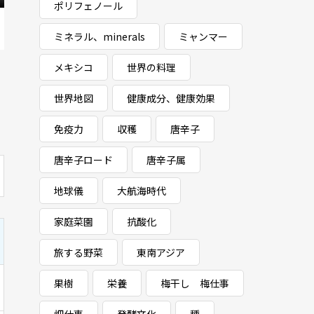
ポリフェノール
ミネラル、minerals
ミャンマー
メキシコ
世界の料理
世界地図
健康成分、健康効果
免疫力
収穫
唐辛子
唐辛子ロード
唐辛子属
地球儀
大航海時代
家庭菜園
抗酸化
旅する野菜
東南アジア
果樹
栄養
梅干し 梅仕事