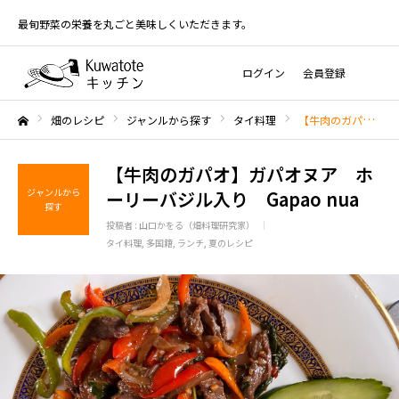
最旬野菜の栄養を丸ごと美味しくいただきます。
ログイン
会員登録
畑のレシピ
ジャンルから探す
タイ料理
【牛肉のガパオ】ガパオヌア ホーリーバジル入り Gapao nua
ホーム
【牛肉のガパオ】ガパオヌア ホ
ジャンルから
ーリーバジル入り Gapao nua
探す
投稿者 :
山口かをる（畑料理研究家）
タイ料理
多国籍
ランチ
夏のレシピ