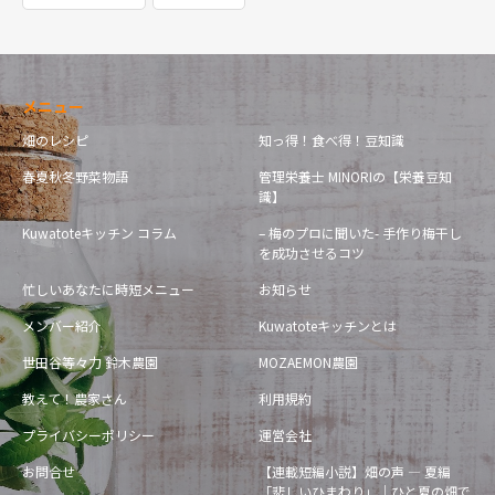
メニュー
畑のレシピ
知っ得！食べ得！豆知識
春夏秋冬野菜物語
管理栄養士 MINORIの【栄養豆知
識】
Kuwatoteキッチン コラム
– 梅のプロに聞いた- 手作り梅干し
を成功させるコツ
忙しいあなたに時短メニュー
お知らせ
メンバー紹介
Kuwatoteキッチンとは
世田谷等々力 鈴木農園
MOZAEMON農園
教えて！農家さん
利用規約
プライバシーポリシー
運営会社
お問合せ
【連載短編小説】畑の声 — 夏編
「悲しいひまわり」｜ひと夏の畑で