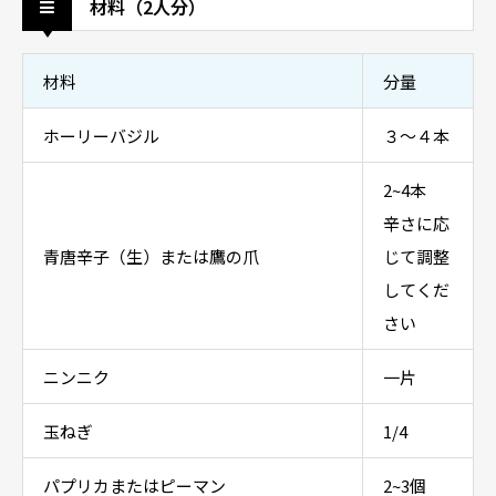
材料（2人分）
材料
分量
ホーリーバジル
３～４本
2~4本
辛さに応
青唐辛子（生）または鷹の爪
じて調整
してくだ
さい
ニンニク
一片
玉ねぎ
1/4
パプリカまたはピーマン
2~3個