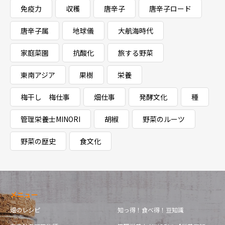
免疫力
収穫
唐辛子
唐辛子ロード
唐辛子属
地球儀
大航海時代
家庭菜園
抗酸化
旅する野菜
東南アジア
果樹
栄養
梅干し 梅仕事
畑仕事
発酵文化
種
管理栄養士MINORI
胡椒
野菜のルーツ
野菜の歴史
食文化
メニュー
畑のレシピ
知っ得！食べ得！豆知識