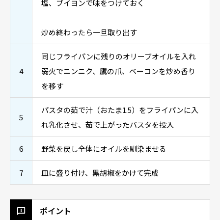
塩、ブイヨンで味をつけておく
炒め終わったら一旦取り出す
同じフライパンに残りのオリーブオイルを入れ
4
弱火でニンニク、鷹の爪、ベーコンを炒め香り
を移す
パスタの茹で汁（おたま1.5）をフライパンに入
5
れ乳化させ、茹で上がったパスタを投入
6
野菜を戻し全体にオイルを馴染ませる
7
皿に盛り付け、黒胡椒をかけて完成
ポイント