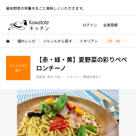
最旬野菜の栄養を丸ごと美味しくいただきます。
ログイン
会員登録
畑のレシピ
ジャンルから探す
イタリアン
【赤・緑・黄】夏野菜の彩りペペロンチーノ
ホーム
【赤・緑・黄】夏野菜の彩りペペ
ジャンルから
ロンチーノ
探す
投稿者 :
鈴木 大地
イタリアン
関連記事あり