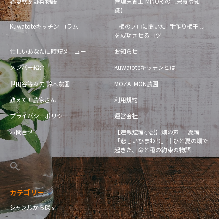
春夏秋冬野菜物語
管理栄養士 MINORIの【栄養豆知
識】
Kuwatoteキッチン コラム
– 梅のプロに聞いた- 手作り梅干し
を成功させるコツ
忙しいあなたに時短メニュー
お知らせ
メンバー紹介
Kuwatoteキッチンとは
世田谷等々力 鈴木農園
MOZAEMON農園
教えて！農家さん
利用規約
プライバシーポリシー
運営会社
お問合せ
【連載短編小説】畑の声 — 夏編
「悲しいひまわり」｜ひと夏の畑で
起きた、命と種の約束の物語
カテゴリー
ジャンルから探す