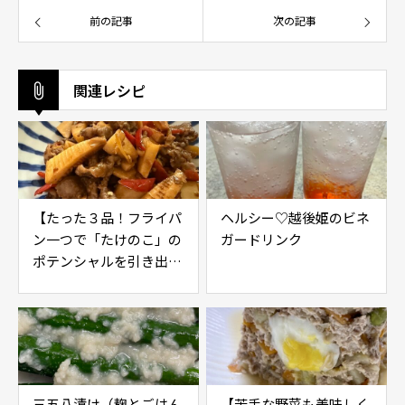
前の記事
次の記事
関連レシピ
【たった３品！フライパ
ヘルシー♡越後姫のビネ
ン一つで「たけのこ」の
ガードリンク
ポテンシャルを引き出す
レシピ】
三五八漬け（麹とごはん
【苦手な野菜も美味しく