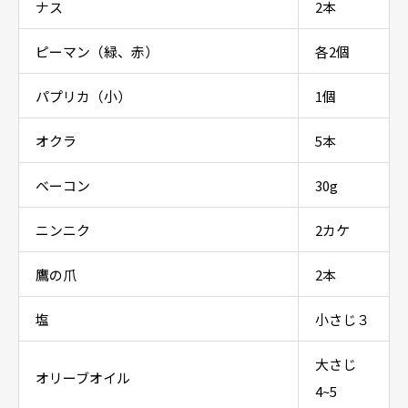
ナス
2本
ピーマン（緑、赤）
各2個
パプリカ（小）
1個
オクラ
5本
ベーコン
30g
ニンニク
2カケ
鷹の爪
2本
塩
小さじ３
大さじ
オリーブオイル
4~5