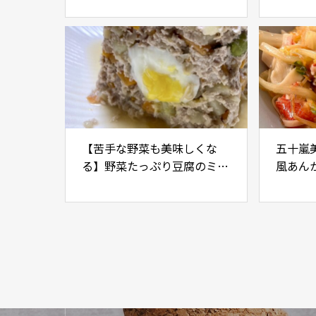
【苦手な野菜も美味しくな
五十嵐
る】野菜たっぷり豆腐のミー
風あん
トローフ
みた！