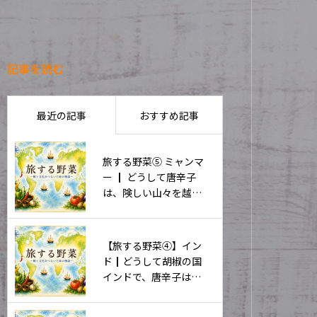
記事を読む
最近の記事
おすすめ記事
旅する野菜⑤ ミャンマ
ー ┃ どうして唐辛子
は、険しい山々を越え
て中国へ広がったの
か。
【旅する野菜④】イン
ド┃どうして胡椒の国
インドで、唐辛子は広
く受け入れられたの
か。