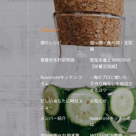
メニュー
畑のレシピ
知っ得！食べ得！豆知
識
春夏秋冬野菜物語
管理栄養士 MINORIの
【栄養豆知識】
Kuwatoteキッチン コ
– 梅のプロに聞いた-
ラム
手作り梅干しを成功さ
せるコツ
忙しいあなたに時短メ
お知らせ
ニュー
メンバー紹介
Kuwatoteキッチンと
は
世田谷等々力 鈴木農
MOZAEMON農園