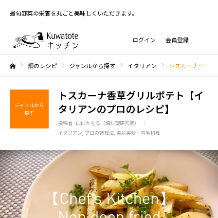
最旬野菜の栄養を丸ごと美味しくいただきます。
ログイン
会員登録
畑のレシピ
ジャンルから探す
イタリアン
トスカーナ香草グリルポテト【イタリアンのプロのレシピ】
ホーム
トスカーナ香草グリルポテト【イ
ジャンルから
タリアンのプロのレシピ】
探す
投稿者 :
山口かをる（畑料理研究家）
イタリアン
プロの調理法
美肌美髪・育毛料理