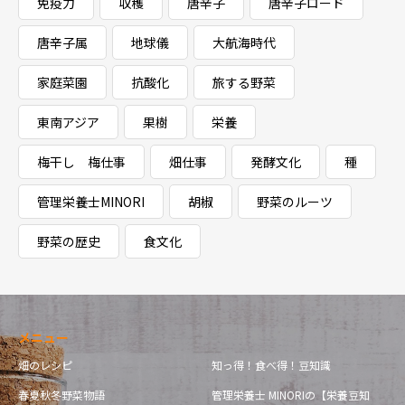
免疫力
収穫
唐辛子
唐辛子ロード
唐辛子属
地球儀
大航海時代
家庭菜園
抗酸化
旅する野菜
東南アジア
果樹
栄養
梅干し 梅仕事
畑仕事
発酵文化
種
管理栄養士MINORI
胡椒
野菜のルーツ
野菜の歴史
食文化
メニュー
畑のレシピ
知っ得！食べ得！豆知識
春夏秋冬野菜物語
管理栄養士 MINORIの【栄養豆知