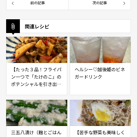
前の記事
次の記事
関連レシピ
【たった３品！フライパ
ヘルシー♡越後姫のビネ
ン一つで「たけのこ」の
ガードリンク
ポテンシャルを引き出す
レシピ】
三五八漬け（麹とごはん
【苦手な野菜も美味しく