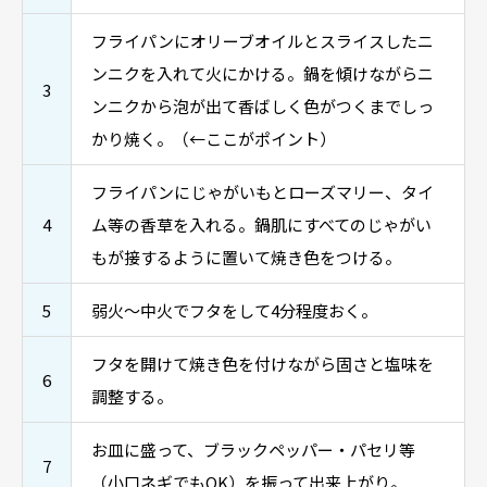
フライパンにオリーブオイルとスライスしたニ
ンニクを入れて火にかける。鍋を傾けながらニ
3
ンニクから泡が出て香ばしく色がつくまでしっ
かり焼く。（←ここがポイント）
フライパンにじゃがいもとローズマリー、タイ
4
ム等の香草を入れる。鍋肌にすべてのじゃがい
もが接するように置いて焼き色をつける。
5
弱火～中火でフタをして4分程度おく。
フタを開けて焼き色を付けながら固さと塩味を
6
調整する。
お皿に盛って、ブラックペッパー・パセリ等
7
（小口ネギでもOK）を振って出来上がり。