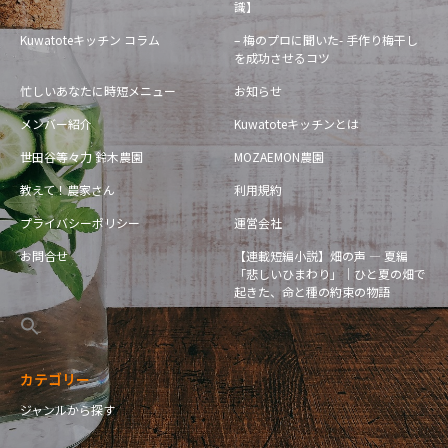
識】
Kuwatoteキッチン コラム
– 梅のプロに聞いた- 手作り梅干し
を成功させるコツ
忙しいあなたに時短メニュー
お知らせ
メンバー紹介
Kuwatoteキッチンとは
世田谷等々力 鈴木農園
MOZAEMON農園
教えて！農家さん
利用規約
プライバシーポリシー
運営会社
お問合せ
【連載短編小説】畑の声 — 夏編
「悲しいひまわり」｜ひと夏の畑で
起きた、命と種の約束の物語
カテゴリー
ジャンルから探す