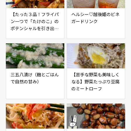
【たった３品！フライパ
ヘルシー♡越後姫のビネ
ン一つで「たけのこ」の
ガードリンク
ポテンシャルを引き出す
レシピ】
三五八漬け（麹とごはん
【苦手な野菜も美味しく
で自然の甘み）
なる】野菜たっぷり豆腐
のミートローフ