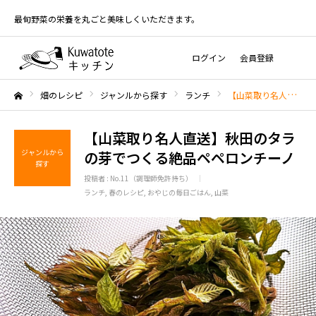
最旬野菜の栄養を丸ごと美味しくいただきます。
ログイン
会員登録
畑のレシピ
ジャンルから探す
ランチ
【山菜取り名人直送】秋田のタラの芽でつくる絶品ペペロンチーノ
ホーム
【山菜取り名人直送】秋田のタラ
ジャンルから
の芽でつくる絶品ペペロンチーノ
探す
投稿者 :
No.11（調理師免許持ち）
ランチ
春のレシピ
おやじの毎日ごはん
山菜