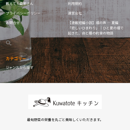
教えて！農家さん
利用規約
プライバシーポリシー
運営会社
お問合せ
【連載短編小説】畑の声 — 夏編
「悲しいひまわり」｜ひと夏の畑で
起きた、命と種の約束の物語
カテゴリー
ジャンルから探す
最旬野菜の栄養を丸ごと美味しくいただきます。