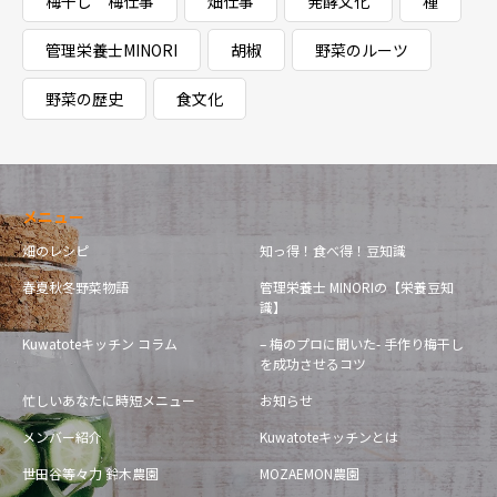
梅干し 梅仕事
畑仕事
発酵文化
種
管理栄養士MINORI
胡椒
野菜のルーツ
野菜の歴史
食文化
メニュー
畑のレシピ
知っ得！食べ得！豆知識
春夏秋冬野菜物語
管理栄養士 MINORIの【栄養豆知
識】
Kuwatoteキッチン コラム
– 梅のプロに聞いた- 手作り梅干し
を成功させるコツ
忙しいあなたに時短メニュー
お知らせ
メンバー紹介
Kuwatoteキッチンとは
世田谷等々力 鈴木農園
MOZAEMON農園