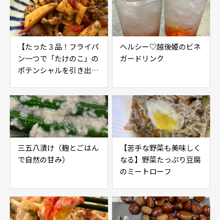
【たった３品！フライパ
ヘルシー♡越後姫のビネ
ン一つで「たけのこ」の
ガードリンク
ポテンシャルを引き出す
レシピ】
三五八漬け（麹とごはん
【苦手な野菜も美味しく
で自然の甘み）
なる】野菜たっぷり豆腐
のミートローフ