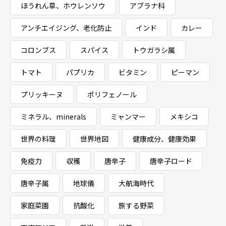
ほうれん草、ホウレンソウ
アブラナ科
アンチエイジング、老化防止
インド
カレー
コロンブス
スパイス
トウガラシ属
トマト
パプリカ
ビタミン
ピーマン
プリッキーヌ
ポリフェノール
ミネラル、minerals
ミャンマー
メキシコ
世界の料理
世界地図
健康成分、健康効果
免疫力
収穫
唐辛子
唐辛子ロード
唐辛子属
地球儀
大航海時代
家庭菜園
抗酸化
旅する野菜