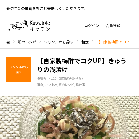
最旬野菜の栄養を丸ごと美味しくいただきます。
ログイン
会員登録
畑のレシピ
ジャンルから探す
和食
【自家製梅酢でコクUP】きゅうりの浅漬け
ホーム
【自家製梅酢でコクUP】きゅう
ジャンルから
りの浅漬け
探す
投稿者 :
No.11（調理師免許持ち）
和食
おつまみ
夏のレシピ
梅仕事