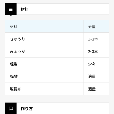
材料
材料
分量
きゅうり
1~2本
みょうが
2~3本
粗塩
少々
梅酢
適量
塩昆布
適量
作り方