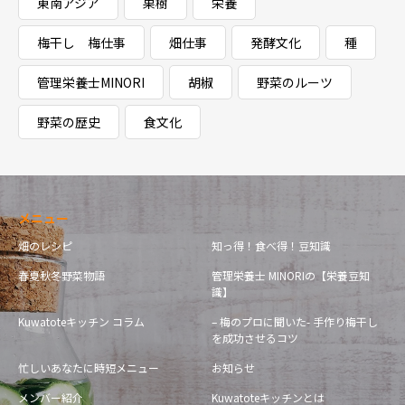
東南アジア
果樹
栄養
梅干し 梅仕事
畑仕事
発酵文化
種
管理栄養士MINORI
胡椒
野菜のルーツ
野菜の歴史
食文化
メニュー
畑のレシピ
知っ得！食べ得！豆知識
春夏秋冬野菜物語
管理栄養士 MINORIの【栄養豆知
識】
Kuwatoteキッチン コラム
– 梅のプロに聞いた- 手作り梅干し
を成功させるコツ
忙しいあなたに時短メニュー
お知らせ
メンバー紹介
Kuwatoteキッチンとは