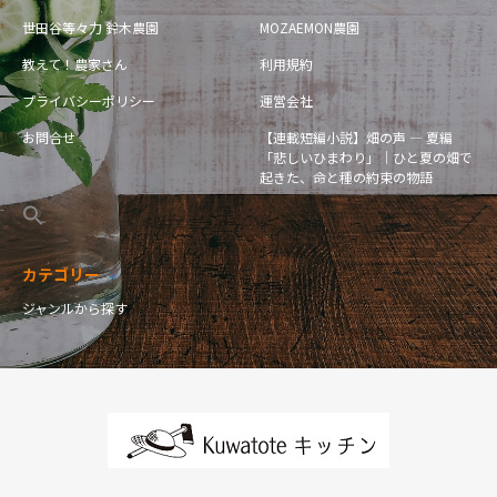
世田谷等々力 鈴木農園
MOZAEMON農園
教えて！農家さん
利用規約
プライバシーポリシー
運営会社
お問合せ
【連載短編小説】畑の声 — 夏編
「悲しいひまわり」｜ひと夏の畑で
起きた、命と種の約束の物語
カテゴリー
ジャンルから探す