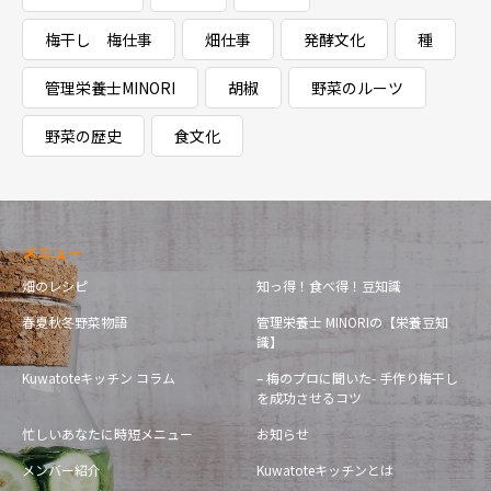
梅干し 梅仕事
畑仕事
発酵文化
種
管理栄養士MINORI
胡椒
野菜のルーツ
野菜の歴史
食文化
メニュー
畑のレシピ
知っ得！食べ得！豆知識
春夏秋冬野菜物語
管理栄養士 MINORIの【栄養豆知
識】
Kuwatoteキッチン コラム
– 梅のプロに聞いた- 手作り梅干し
を成功させるコツ
忙しいあなたに時短メニュー
お知らせ
メンバー紹介
Kuwatoteキッチンとは