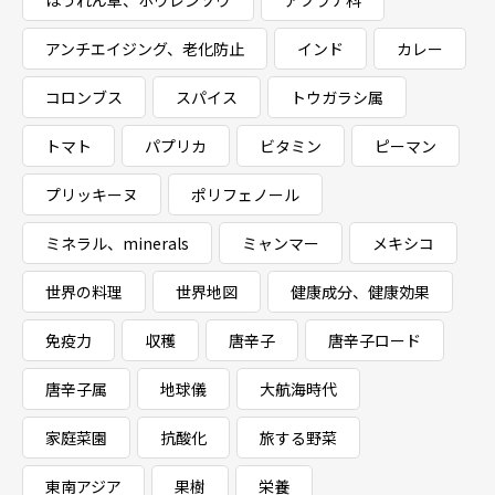
ほうれん草、ホウレンソウ
アブラナ科
アンチエイジング、老化防止
インド
カレー
コロンブス
スパイス
トウガラシ属
トマト
パプリカ
ビタミン
ピーマン
プリッキーヌ
ポリフェノール
ミネラル、minerals
ミャンマー
メキシコ
世界の料理
世界地図
健康成分、健康効果
免疫力
収穫
唐辛子
唐辛子ロード
唐辛子属
地球儀
大航海時代
家庭菜園
抗酸化
旅する野菜
東南アジア
果樹
栄養