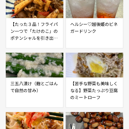
【たった３品！フライパ
ヘルシー♡越後姫のビネ
ン一つで「たけのこ」の
ガードリンク
ポテンシャルを引き出す
レシピ】
三五八漬け（麹とごはん
【苦手な野菜も美味しく
で自然の甘み）
なる】野菜たっぷり豆腐
のミートローフ