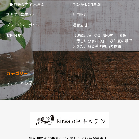
世田谷等々力 鈴木農園
MOZAEMON農園
教えて！農家さん
利用規約
プライバシーポリシー
運営会社
お問合せ
【連載短編小説】畑の声 — 夏編
「悲しいひまわり」｜ひと夏の畑で
起きた、命と種の約束の物語
カテゴリー
ジャンルから探す
最旬野菜の栄養を丸ごと美味しくいただきます。