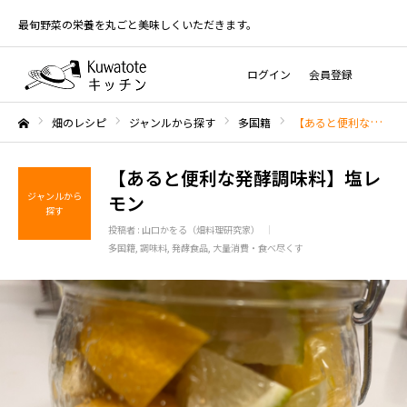
最旬野菜の栄養を丸ごと美味しくいただきます。
ログイン
会員登録
畑のレシピ
ジャンルから探す
多国籍
【あると便利な発酵調味料】塩レモン
ホーム
【あると便利な発酵調味料】塩レ
ジャンルから
モン
探す
投稿者 :
山口かをる（畑料理研究家）
多国籍
調味料
発酵食品
大量消費・食べ尽くす