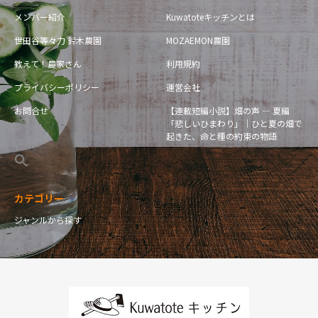
メンバー紹介
Kuwatoteキッチンとは
世田谷等々力 鈴木農園
MOZAEMON農園
教えて！農家さん
利用規約
プライバシーポリシー
運営会社
お問合せ
【連載短編小説】畑の声 — 夏編
「悲しいひまわり」｜ひと夏の畑で
起きた、命と種の約束の物語
カテゴリー
ジャンルから探す