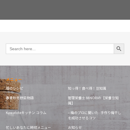
Search Button
Search
for:
メニュー
畑のレシピ
知っ得！食べ得！豆知識
春夏秋冬野菜物語
管理栄養士 MINORIの【栄養豆知
識】
Kuwatoteキッチン コラム
– 梅のプロに聞いた- 手作り梅干し
を成功させるコツ
忙しいあなたに時短メニュー
お知らせ