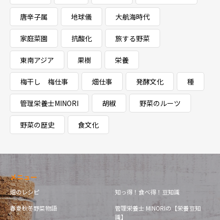
唐辛子属
地球儀
大航海時代
家庭菜園
抗酸化
旅する野菜
東南アジア
果樹
栄養
梅干し 梅仕事
畑仕事
発酵文化
種
管理栄養士MINORI
胡椒
野菜のルーツ
野菜の歴史
食文化
メニュー
畑のレシピ
知っ得！食べ得！豆知識
春夏秋冬野菜物語
管理栄養士 MINORIの【栄養豆知
識】