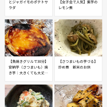
とジャガイモのポテトサ
【女子会で人気】紫芋の
ラダ
レモン煮
【魚焼きグリルで30分】
【さつまいもの芋づる】
安納芋（さつまいも）焼
炒め煮 新米のお供
き芋：大きくても大丈
夫！