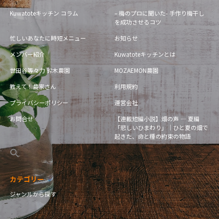
Kuwatoteキッチン コラム
– 梅のプロに聞いた- 手作り梅干し
を成功させるコツ
忙しいあなたに時短メニュー
お知らせ
メンバー紹介
Kuwatoteキッチンとは
世田谷等々力 鈴木農園
MOZAEMON農園
教えて！農家さん
利用規約
プライバシーポリシー
運営会社
お問合せ
【連載短編小説】畑の声 — 夏編
「悲しいひまわり」｜ひと夏の畑で
起きた、命と種の約束の物語
カテゴリー
ジャンルから探す