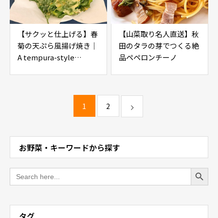
【サクッと仕上げる】春
【山菜取り名人直送】秋
菊の天ぷら風揚げ焼き｜
田のタラの芽でつくる絶
A tempura-style
品ペペロンチーノ
garland
chrysanthemum
without deep-frying
1
2
お野菜・キーワードから探す
Search Button
Search
for:
タグ