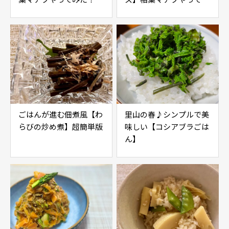
た！
ごはんが進む佃煮風【わ
里山の春♪シンプルで美
らびの炒め煮】超簡単版
味しい【コシアブラごは
ん】