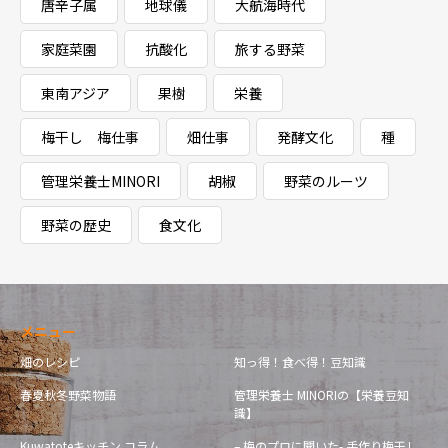
唐辛子属
地球儀
大航海時代
家庭菜園
抗酸化
旅する野菜
東南アジア
果樹
栄養
梅干し 梅仕事
畑仕事
発酵文化
種
管理栄養士MINORI
胡椒
野菜のルーツ
野菜の歴史
食文化
メニュー
畑のレシピ
知っ得！食べ得！豆知識
春夏秋冬野菜物語
管理栄養士 MINORIの【栄養豆知
識】
Kuwatoteキッチン コラム
– 梅のプロに聞いた- 手作り梅干し