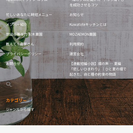
を成功させるコツ
忙しいあなたに時短メニュー
お知らせ
メンバー紹介
Kuwatoteキッチンとは
世田谷等々力 鈴木農園
MOZAEMON農園
教えて！農家さん
利用規約
プライバシーポリシー
運営会社
お問合せ
【連載短編小説】畑の声 — 夏編
「悲しいひまわり」｜ひと夏の畑で
起きた、命と種の約束の物語
カテゴリー
ジャンルから探す