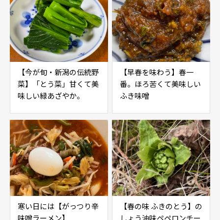
【今が旬・新潟の伝統野
【早春を味わう】春一
菜】「とう菜」甘くて美
番。ほろ苦くて美味しい
味しい緑あざやか。
ふき味噌
寒い日には【がっつり辛
【春の味 ふきのとう】の
味噌ラーメン】
しょう油味ペペロンチー