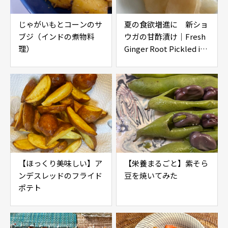
じゃがいもとコーンのサ
夏の食欲増進に 新ショ
ブジ（インドの煮物料
ウガの甘酢漬け｜Fresh
理）
Ginger Root Pickled in
Sweet Vinegar (‘Gari’
for Sushi)
【ほっくり美味しい】ア
【栄養まるごと】紫そら
ンデスレッドのフライド
豆を焼いてみた
ポテト