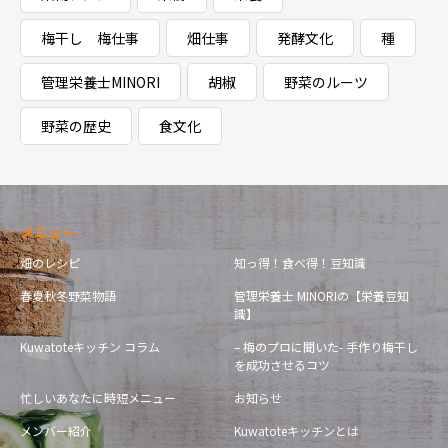
梅干し 梅仕事
畑仕事
発酵文化
種
管理栄養士MINORI
胡椒
野菜のルーツ
野菜の歴史
食文化
メニュー
畑のレシピ
知っ得！食べ得！豆知識
春夏秋冬野菜物語
管理栄養士 MINORIの【栄養豆知
識】
Kuwatoteキッチン コラム
– 梅のプロに聞いた- 手作り梅干し
を成功させるコツ
忙しいあなたに時短メニュー
お知らせ
メンバー紹介
Kuwatoteキッチンとは