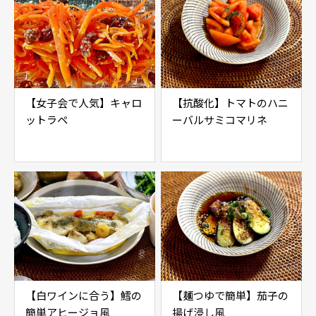
【女子会で人気】キャロ
【抗酸化】トマトのハニ
ットラペ
ーバルサミコマリネ
【白ワインに合う】鱈の
【麺つゆで簡単】茄子の
簡単アヒージョ風
揚げ浸し風