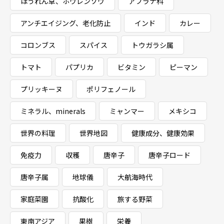
ほうれん草、ホウレンソウ
アブラナ科
アンチエイジング、老化防止
インド
カレー
コロンブス
スパイス
トウガラシ属
トマト
パプリカ
ビタミン
ピーマン
プリッキーヌ
ポリフェノール
ミネラル、minerals
ミャンマー
メキシコ
世界の料理
世界地図
健康成分、健康効果
免疫力
収穫
唐辛子
唐辛子ロード
唐辛子属
地球儀
大航海時代
家庭菜園
抗酸化
旅する野菜
東南アジア
果樹
栄養