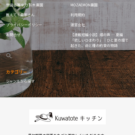
世田谷等々力 鈴木農園
MOZAEMON農園
教えて！農家さん
利用規約
プライバシーポリシー
運営会社
お問合せ
【連載短編小説】畑の声 — 夏編
「悲しいひまわり」｜ひと夏の畑で
起きた、命と種の約束の物語
カテゴリー
ジャンルから探す