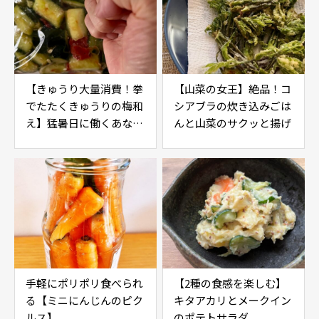
【きゅうり大量消費！拳
【山菜の女王】絶品！コ
でたたくきゅうりの梅和
シアブラの炊き込みごは
え】猛暑日に働くあなた
んと山菜のサクッと揚げ
へ
手軽にポリポリ食べられ
【2種の食感を楽しむ】
る【ミニにんじんのピク
キタアカリとメークイン
ルス】
のポテトサラダ