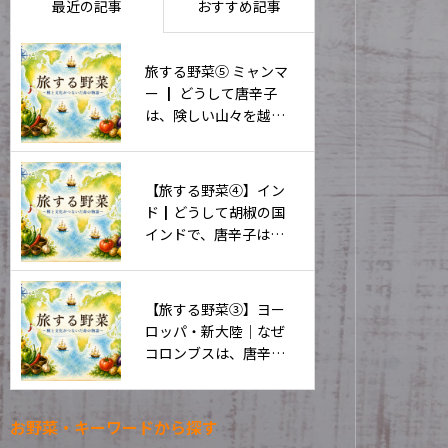
最近の記事
おすすめ記事
旅する野菜⑤ ミャンマ
ー ┃ どうして唐辛子
は、険しい山々を越え
て中国へ広がったの
か。
【旅する野菜④】イン
ド┃どうして胡椒の国
インドで、唐辛子は広
く受け入れられたの
か。
【旅する野菜③】ヨー
ロッパ・新大陸｜なぜ
コロンブスは、唐辛子
を「pepper」と呼んだ
のか。
お野菜・キーワードから探す