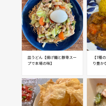
皿うどん【揚げ麺と豚骨スー
【7種
プで本場の味】
り豊か