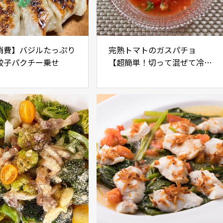
消費】バジルたっぷり
完熟トマトのガスパチョ
餃子パクチー乗せ
【超簡単！切って混ぜて冷や
すだけ】