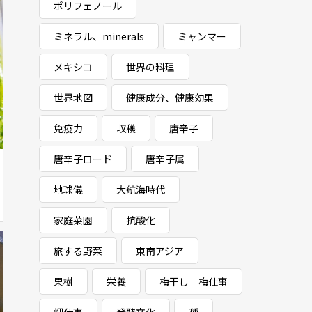
ポリフェノール
ミネラル、minerals
ミャンマー
メキシコ
世界の料理
世界地図
健康成分、健康効果
免疫力
収穫
唐辛子
唐辛子ロード
唐辛子属
地球儀
大航海時代
家庭菜園
抗酸化
旅する野菜
東南アジア
果樹
栄養
梅干し 梅仕事