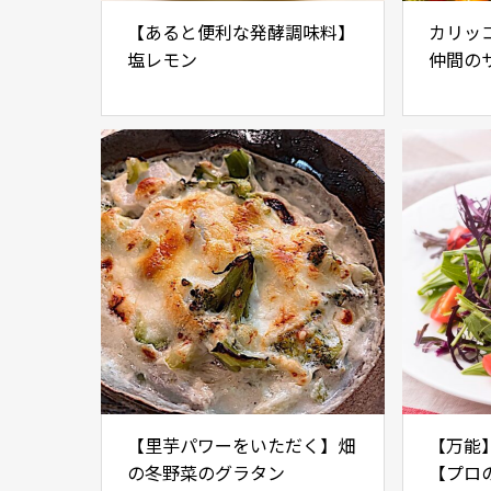
【あると便利な発酵調味料】
カリッ
塩レモン
仲間の
風ドレ
【里芋パワーをいただく】畑
【万能
の冬野菜のグラタン
【プロ