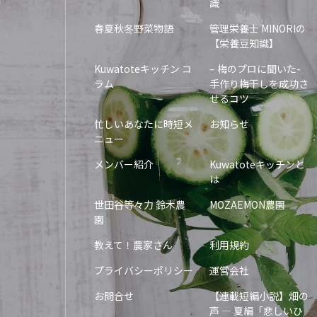
識
春夏秋冬野菜物語
管理栄養士 MINORIの
【栄養豆知識】
Kuwatoteキッチン コ
– 梅のプロに聞いた-
ラム
手作り梅干しを成功さ
せるコツ
忙しいあなたに時短メ
お知らせ
ニュー
メンバー紹介
Kuwatoteキッチンと
は
世田谷等々力 鈴木農
MOZAEMON農園
園
教えて！農家さん
利用規約
プライバシーポリシー
運営会社
お問合せ
【連載短編小説】畑の
声 — 夏編「悲しいひ