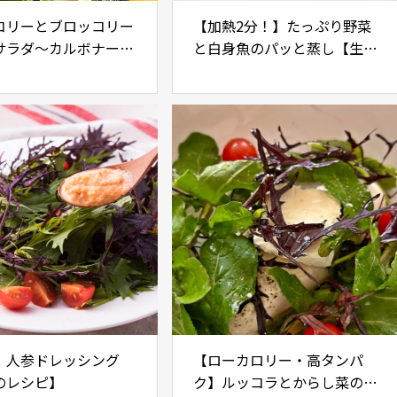
コリーとブロッコリー
【加熱2分！】たっぷり野菜
サラダ～カルボナーラ
と白身魚のパッと蒸し【生野
ッシング
菜も大量消費】
】人参ドレッシング
【ローカロリー・高タンパ
のレシピ】
ク】ルッコラとからし菜のリ