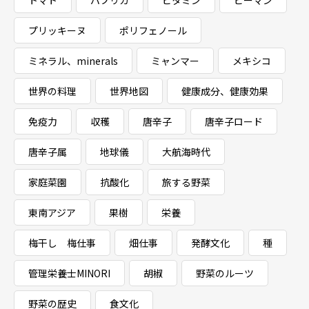
トマト
パプリカ
ビタミン
ピーマン
プリッキーヌ
ポリフェノール
ミネラル、minerals
ミャンマー
メキシコ
世界の料理
世界地図
健康成分、健康効果
免疫力
収穫
唐辛子
唐辛子ロード
唐辛子属
地球儀
大航海時代
家庭菜園
抗酸化
旅する野菜
東南アジア
果樹
栄養
梅干し 梅仕事
畑仕事
発酵文化
種
管理栄養士MINORI
胡椒
野菜のルーツ
野菜の歴史
食文化