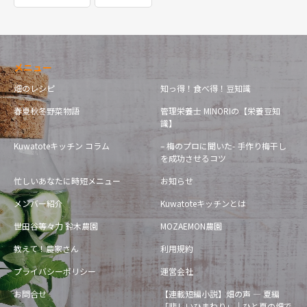
メニュー
畑のレシピ
知っ得！食べ得！豆知識
春夏秋冬野菜物語
管理栄養士 MINORIの【栄養豆知
識】
Kuwatoteキッチン コラム
– 梅のプロに聞いた- 手作り梅干し
を成功させるコツ
忙しいあなたに時短メニュー
お知らせ
メンバー紹介
Kuwatoteキッチンとは
世田谷等々力 鈴木農園
MOZAEMON農園
教えて！農家さん
利用規約
プライバシーポリシー
運営会社
お問合せ
【連載短編小説】畑の声 — 夏編
「悲しいひまわり」｜ひと夏の畑で