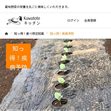
最旬野菜の栄養を丸ごと美味しくいただきます。
ログイン
会員登録
知っ得！食べ得豆知識
知っ得！疾病予防
ホーム
知っ
得！疾
病予防
野菜に関する、知っているようで知らなかったお話。