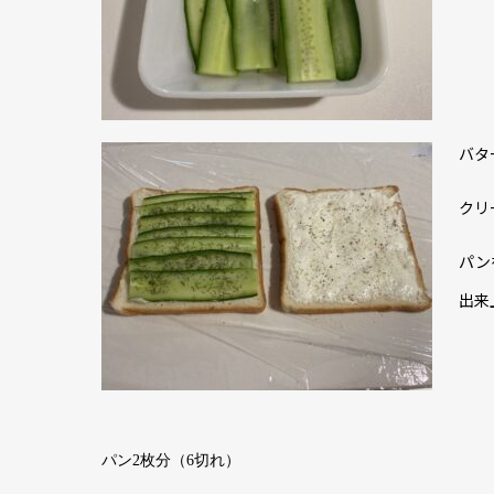
バタ
クリ
パン
出来
パン2枚分（6切れ）