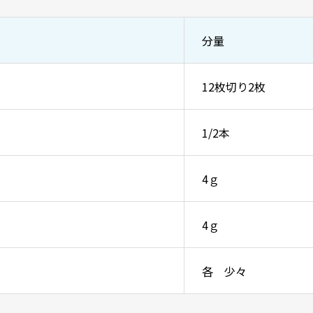
分量
12枚切り2枚
1/2本
4ｇ
4ｇ
各 少々