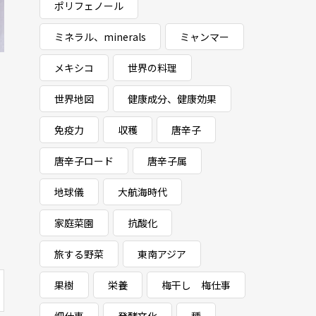
ポリフェノール
ミネラル、minerals
ミャンマー
メキシコ
世界の料理
世界地図
健康成分、健康効果
免疫力
収穫
唐辛子
唐辛子ロード
唐辛子属
地球儀
大航海時代
家庭菜園
抗酸化
旅する野菜
東南アジア
果樹
栄養
梅干し 梅仕事