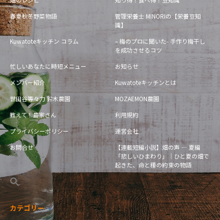
春夏秋冬野菜物語
管理栄養士 MINORIの【栄養豆知
識】
Kuwatoteキッチン コラム
– 梅のプロに聞いた- 手作り梅干し
を成功させるコツ
忙しいあなたに時短メニュー
お知らせ
メンバー紹介
Kuwatoteキッチンとは
世田谷等々力 鈴木農園
MOZAEMON農園
教えて！農家さん
利用規約
プライバシーポリシー
運営会社
お問合せ
【連載短編小説】畑の声 — 夏編
「悲しいひまわり」｜ひと夏の畑で
起きた、命と種の約束の物語
カテゴリー