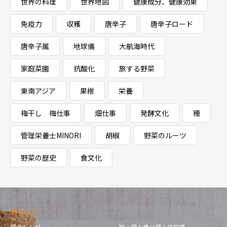
世界の料理
世界地図
健康成分、健康効果
免疫力
収穫
唐辛子
唐辛子ロード
唐辛子属
地球儀
大航海時代
家庭菜園
抗酸化
旅する野菜
東南アジア
果樹
栄養
梅干し 梅仕事
畑仕事
発酵文化
種
管理栄養士MINORI
胡椒
野菜のルーツ
野菜の歴史
食文化
メニュー
畑のレシピ
知っ得！食べ得！豆知識