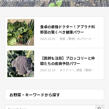
食卓の最強ドクター！アブラナ科
野菜の驚くべき健康パワー
野菜（果物）のパワーについて
知っ
2025.10.20
【医師も注目】ブロッコリーと仲
間たちの疾病予防パワー
ダイアリー
野菜（果物）のパワーについて
2025.10.19
お野菜・キーワードから探す
Search Button
Search