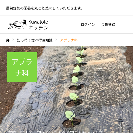
最旬野菜の栄養を丸ごと美味しくいただきます。
ログイン
会員登録
知っ得！食べ得豆知識
アブラナ科
ホーム
アブラ
ナ科
野菜に関する、知っているようで知らなかったお話。