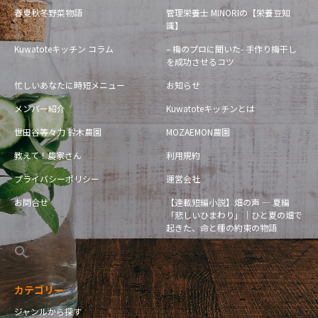
春夏秋冬野菜物語
管理栄養士 MINORIの【栄養豆知
識】
Kuwatoteキッチン コラム
– 梅のプロに聞いた- 手作り梅干し
を成功させるコツ
忙しいあなたに時短メニュー
お知らせ
メンバー紹介
Kuwatoteキッチンとは
世田谷等々力 鈴木農園
MOZAEMON農園
教えて！農家さん
利用規約
プライバシーポリシー
運営会社
お問合せ
【連載短編小説】畑の声 — 夏編
「悲しいひまわり」｜ひと夏の畑で
起きた、命と種の約束の物語
カテゴリー
ジャンルから探す