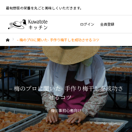
最旬野菜の栄養を丸ごと美味しくいただきます。
ログイン
会員登録
– 梅のプロに聞いた- 手作り梅干しを成功させるコツ
ホーム
– 梅のプロに聞いた- 手作り梅干しを成功さ
せるコツ
梅仕事初心者向け