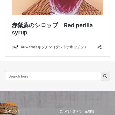
Search Button
Search
for:
メニュー
畑のレシピ
知っ得！食べ得！豆知識