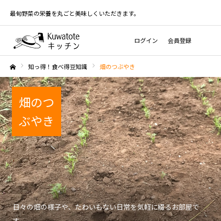
最旬野菜の栄養を丸ごと美味しくいただきます。
ログイン
会員登録
知っ得！食べ得豆知識
畑のつぶやき
ホーム
畑のつ
ぶやき
日々の畑の様子や、たわいもない日常を気軽に綴るお部屋で
す。