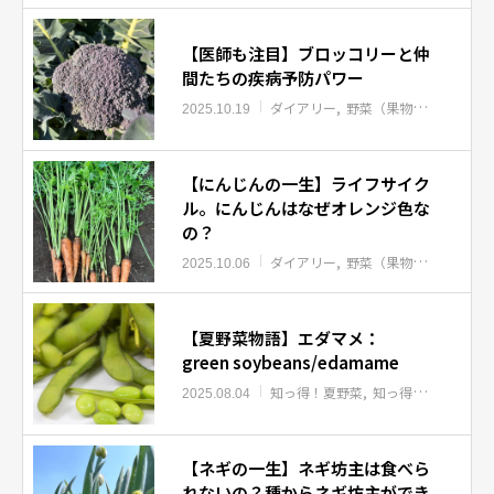
【医師も注目】ブロッコリーと仲
間たちの疾病予防パワー
ダイアリー
野菜（果物）のパワーについて
2025.10.19
【にんじんの一生】ライフサイク
ル。にんじんはなぜオレンジ色な
の？
ダイアリー
野菜（果物）のパワーについて
2025.10.06
【夏野菜物語】エダマメ：
green soybeans/edamame
知っ得！夏野菜
知っ得！春夏秋冬野菜物語
2025.08.04
【ネギの一生】ネギ坊主は食べら
れないの？種からネギ坊主ができ