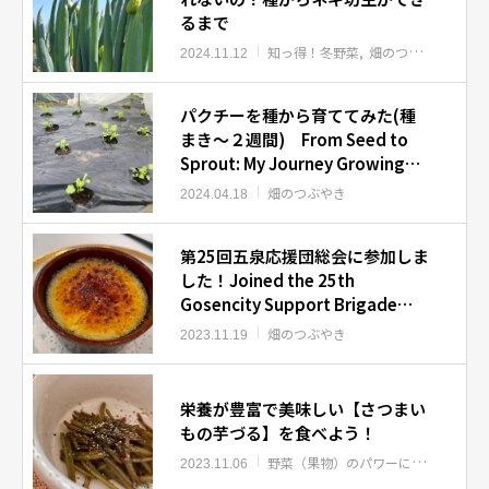
るまで
知っ得！冬野菜
畑のつぶやき
2024.11.12
パクチーを種から育ててみた(種
まき〜２週間) From Seed to
Sprout: My Journey Growing
Cilantro
畑のつぶやき
2024.04.18
第25回五泉応援団総会に参加しま
した！Joined the 25th
Gosencity Support Brigade
General Meeting!
畑のつぶやき
2023.11.19
栄養が豊富で美味しい【さつまい
もの芋づる】を食べよう！
野菜（果物）のパワーについて
知っ
2023.11.06