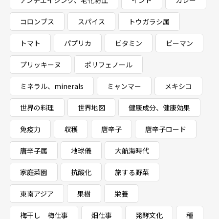
アンチエイジング、老化防止
インド
カレー
コロンブス
スパイス
トウガラシ属
トマト
パプリカ
ビタミン
ピーマン
プリッキーヌ
ポリフェノール
ミネラル、minerals
ミャンマー
メキシコ
世界の料理
世界地図
健康成分、健康効果
免疫力
収穫
唐辛子
唐辛子ロード
唐辛子属
地球儀
大航海時代
家庭菜園
抗酸化
旅する野菜
東南アジア
果樹
栄養
梅干し 梅仕事
畑仕事
発酵文化
種