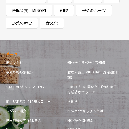
管理栄養士MINORI
胡椒
野菜のルーツ
野菜の歴史
食文化
メニュー
畑のレシピ
知っ得！食べ得！豆知識
春夏秋冬野菜物語
管理栄養士 MINORIの【栄養豆知
識】
Kuwatoteキッチン コラム
– 梅のプロに聞いた- 手作り梅干し
を成功させるコツ
忙しいあなたに時短メニュー
お知らせ
メンバー紹介
Kuwatoteキッチンとは
世田谷等々力 鈴木農園
MOZAEMON農園