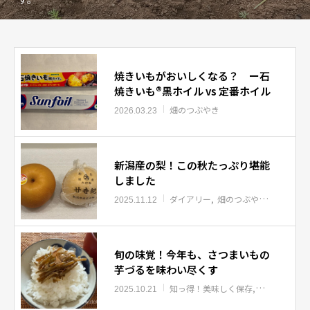
焼きいもがおいしくなる？ ー石
焼きいも®黒ホイル vs 定番ホイル
畑のつぶやき
2026.03.23
新潟産の梨！この秋たっぷり堪能
しました
ダイアリー
畑のつぶやき
2025.11.12
旬の味覚！今年も、さつまいもの
芋づるを味わい尽くす
知っ得！美味しく保存
知っ得！冬野
2025.10.21