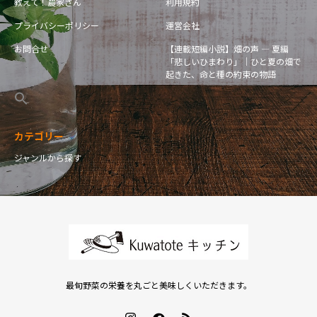
教えて！農家さん
利用規約
プライバシーポリシー
運営会社
お問合せ
【連載短編小説】畑の声 — 夏編
「悲しいひまわり」｜ひと夏の畑で
起きた、命と種の約束の物語
カテゴリー
ジャンルから探す
最旬野菜の栄養を丸ごと美味しくいただきます。