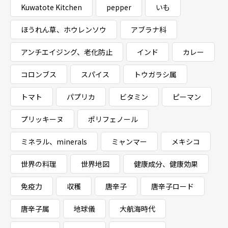
Kuwatote Kitchen
pepper
いも
ほうれん草、ホウレンソウ
アブラナ科
アンチエイジング、老化防止
インド
カレー
コロンブス
スパイス
トウガラシ属
トマト
パプリカ
ビタミン
ピーマン
プリッキーヌ
ポリフェノール
ミネラル、minerals
ミャンマー
メキシコ
世界の料理
世界地図
健康成分、健康効果
免疫力
収穫
唐辛子
唐辛子ロード
唐辛子属
地球儀
大航海時代