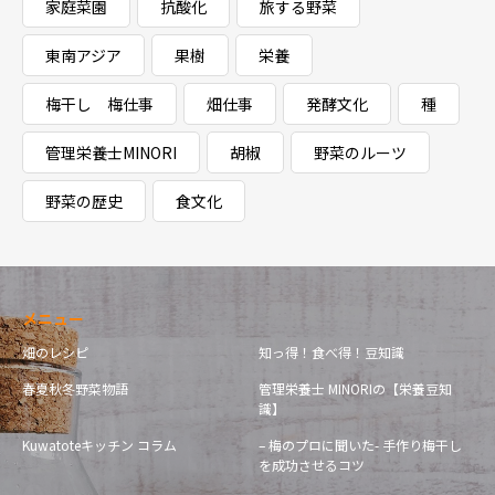
家庭菜園
抗酸化
旅する野菜
東南アジア
果樹
栄養
梅干し 梅仕事
畑仕事
発酵文化
種
管理栄養士MINORI
胡椒
野菜のルーツ
野菜の歴史
食文化
メニュー
畑のレシピ
知っ得！食べ得！豆知識
春夏秋冬野菜物語
管理栄養士 MINORIの【栄養豆知
識】
Kuwatoteキッチン コラム
– 梅のプロに聞いた- 手作り梅干し
を成功させるコツ