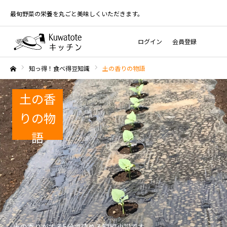
最旬野菜の栄養を丸ごと美味しくいただきます。
ログイン
会員登録
知っ得！食べ得豆知識
土の香りの物語
ホーム
土の香
りの物
語
土の香りがする5分で読める短編小説です。