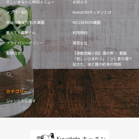
忙しいあなたに時短メニュー
お知らせ
メンバー紹介
Kuwatoteキッチンとは
世田谷等々力 鈴木農園
MOZAEMON農園
教えて！農家さん
利用規約
プライバシーポリシー
運営会社
お問合せ
【連載短編小説】畑の声 — 夏編
「悲しいひまわり」｜ひと夏の畑で
起きた、命と種の約束の物語
カテゴリー
ジャンルから探す