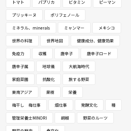
トマト
パプリカ
ビタミン
ピーマン
プリッキーヌ
ポリフェノール
ミネラル、minerals
ミャンマー
メキシコ
世界の料理
世界地図
健康成分、健康効果
免疫力
収穫
唐辛子
唐辛子ロード
唐辛子属
地球儀
大航海時代
家庭菜園
抗酸化
旅する野菜
東南アジア
果樹
栄養
梅干し 梅仕事
畑仕事
発酵文化
種
管理栄養士MINORI
胡椒
野菜のルーツ
野菜の歴史
食文化