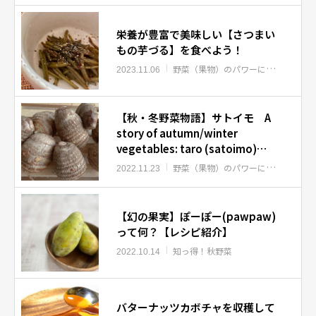
栄養が豊富で美味しい【さつまい
もの芋づる】を食べよう！
野菜（果物）のパワーについて
知っ
2023.11.06
【秋・冬野菜物語】サトイモ A
story of autumn/winter
vegetables: taro (satoimo)
potatoes
野菜（果物）のパワーについて
知っ
2022.11.23
【幻の果実】ぽーぽー(pawpaw)
って何？【レシピ紹介】
知っ得！秋野菜
2022.10.14
バターナッツカボチャを収穫して