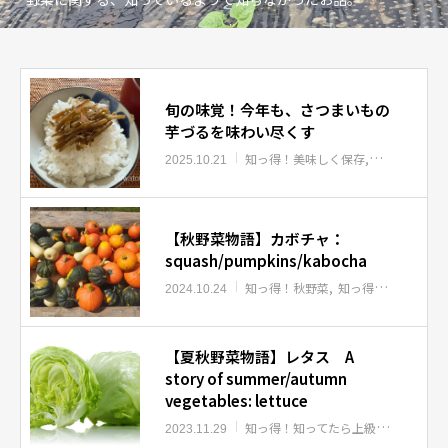
旬の味覚！今年も、さつまいもの
芋づるを味わい尽くす
知っ得！美味しく保存
知っ得！冬野
2025.10.21
【秋野菜物語】カボチャ：
squash/pumpkins/kabocha
知っ得！秋野菜
知っ得！春夏秋冬野菜物語
2024.10.24
【夏秋野菜物語】レタス A
story of summer/autumn
vegetables: lettuce
知っ得！知ってたら上級者
知っ得！
2023.11.29