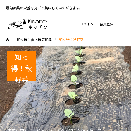
最旬野菜の栄養を丸ごと美味しくいただきます。
ログイン
会員登録
知っ得！食べ得豆知識
知っ得！秋野菜
ホーム
知っ
得！秋
野菜
野菜に関する、知っているようで知らなかったお話。