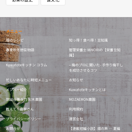
メニュー
畑のレシピ
知っ得！食べ得！豆知識
春夏秋冬野菜物語
管理栄養士 MINORIの【栄養豆知
識】
Kuwatoteキッチン コラム
– 梅のプロに聞いた- 手作り梅干し
を成功させるコツ
忙しいあなたに時短メニュー
お知らせ
メンバー紹介
Kuwatoteキッチンとは
世田谷等々力 鈴木農園
MOZAEMON農園
教えて！農家さん
利用規約
プライバシーポリシー
運営会社
お問合せ
【連載短編小説】畑の声 — 夏編