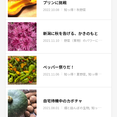
プリンに挑戦
知っ得！秋野菜
2022.10.08
新潟に秋を告げる、かきのもと
野菜（果物）のパワーについて
知っ
2021.11.10
ペッパー祭りだ！
知っ得！夏野菜
知っ得！秋野菜
2021.11.06
自宅待機中のカボチャ
畑と田んぼの生物
知っ得！知ってたら上級者
2021.08.01