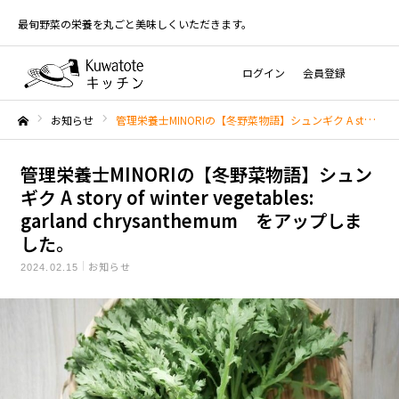
最旬野菜の栄養を丸ごと美味しくいただきます。
ログイン
会員登録
お知らせ
管理栄養士MINORIの【冬野菜物語】シュンギク A story of winter vegetables: garland chrysanthemum をアップしました。
ホーム
管理栄養士MINORIの【冬野菜物語】シュン
ギク A story of winter vegetables:
garland chrysanthemum をアップしま
した。
お知らせ
2024.02.15