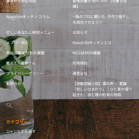
春夏秋冬野菜物語
管理栄養士 MINORIの【栄養豆知
識】
Kuwatoteキッチン コラム
– 梅のプロに聞いた- 手作り梅干し
を成功させるコツ
忙しいあなたに時短メニュー
お知らせ
メンバー紹介
Kuwatoteキッチンとは
世田谷等々力 鈴木農園
MOZAEMON農園
教えて！農家さん
利用規約
プライバシーポリシー
運営会社
お問合せ
【連載短編小説】畑の声 — 夏編
「悲しいひまわり」｜ひと夏の畑で
起きた、命と種の約束の物語
カテゴリー
ジャンルから探す