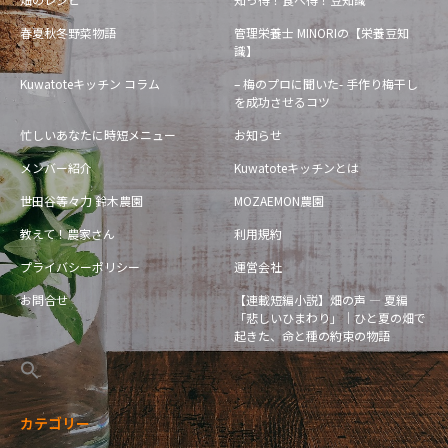
春夏秋冬野菜物語
管理栄養士 MINORIの【栄養豆知
識】
Kuwatoteキッチン コラム
– 梅のプロに聞いた- 手作り梅干し
を成功させるコツ
忙しいあなたに時短メニュー
お知らせ
メンバー紹介
Kuwatoteキッチンとは
世田谷等々力 鈴木農園
MOZAEMON農園
教えて！農家さん
利用規約
プライバシーポリシー
運営会社
お問合せ
【連載短編小説】畑の声 — 夏編
「悲しいひまわり」｜ひと夏の畑で
起きた、命と種の約束の物語
カテゴリー