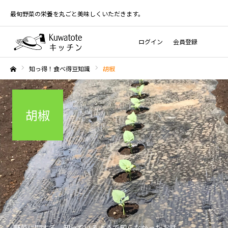
最旬野菜の栄養を丸ごと美味しくいただきます。
ログイン
会員登録
知っ得！食べ得豆知識
胡椒
ホーム
胡椒
野菜に関する、知っているようで知らなかったお話。