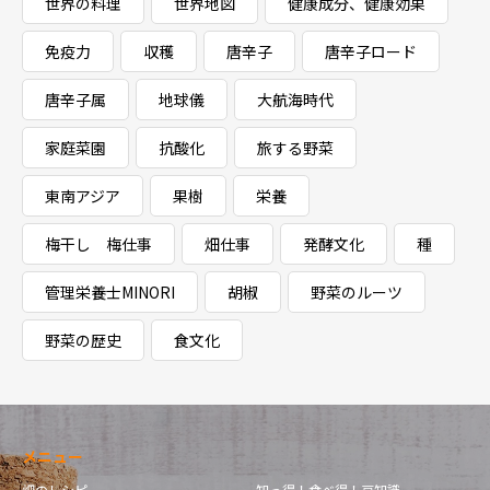
世界の料理
世界地図
健康成分、健康効果
免疫力
収穫
唐辛子
唐辛子ロード
唐辛子属
地球儀
大航海時代
家庭菜園
抗酸化
旅する野菜
東南アジア
果樹
栄養
梅干し 梅仕事
畑仕事
発酵文化
種
管理栄養士MINORI
胡椒
野菜のルーツ
野菜の歴史
食文化
メニュー
畑のレシピ
知っ得！食べ得！豆知識