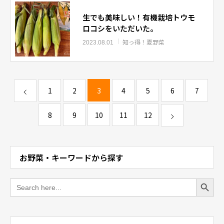
生でも美味しい！有機栽培トウモ
ロコシをいただいた。
知っ得！夏野菜
2023.08.01
1
2
3
4
5
6
7
8
9
10
11
12
お野菜・キーワードから探す
Search Button
Search
for: