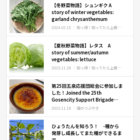
【冬野菜物語】シュンギク A
story of winter vegetables:
garland chrysanthemum
知っ得！知ってたら上級者
知っ得！
2024.02.15
【夏秋野菜物語】レタス A
story of summer/autumn
vegetables: lettuce
知っ得！知ってたら上級者
知っ得！
2023.11.29
第25回五泉応援団総会に参加しま
した！Joined the 25th
Gosencity Support Brigade
General Meeting!
畑のつぶやき
2023.11.19
ひょうたんを知ろう！ -種から
発芽し成長してまた種ができるま
で