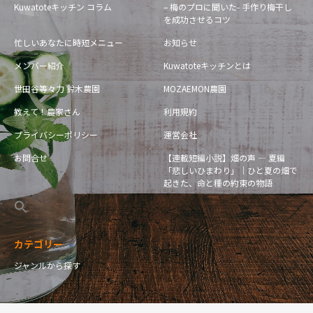
Kuwatoteキッチン コラム
– 梅のプロに聞いた- 手作り梅干し
を成功させるコツ
忙しいあなたに時短メニュー
お知らせ
メンバー紹介
Kuwatoteキッチンとは
世田谷等々力 鈴木農園
MOZAEMON農園
教えて！農家さん
利用規約
プライバシーポリシー
運営会社
お問合せ
【連載短編小説】畑の声 — 夏編
「悲しいひまわり」｜ひと夏の畑で
起きた、命と種の約束の物語
カテゴリー
ジャンルから探す