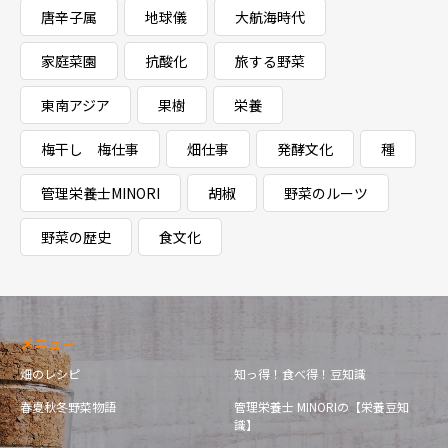
唐辛子属
地球儀
大航海時代
家庭菜園
抗酸化
旅する野菜
東南アジア
果樹
栄養
梅干し 梅仕事
畑仕事
発酵文化
種
管理栄養士MINORI
胡椒
野菜のルーツ
野菜の歴史
食文化
メニュー
畑のレシピ
知っ得！食べ得！豆知識
春夏秋冬野菜物語
管理栄養士 MINORIの【栄養豆知
識】