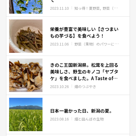
知っ得！夏野菜
野菜（果物）の一生
2023.11.10
栄養が豊富で美味しい【さつまい
もの芋づる】を食べよう！
野菜（果物）のパワーについて
知っ
2023.11.06
きのこ王国新潟県。松茸を上回る
美味しさ、野生のキノコ「ヤブタ
ケ」を食べました。A Taste of
Autumn’s Bounty: Yabutake
畑のつぶやき
2023.10.26
Mushrooms and More in
Niigata Prefecture
日本一暑かった日、新潟の夏。
畑と田んぼの生物
2023.08.16