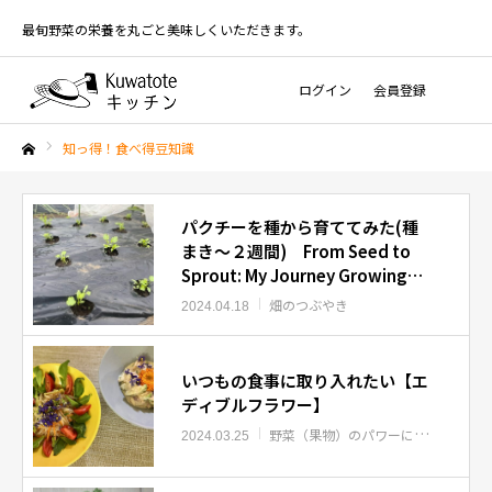
最旬野菜の栄養を丸ごと美味しくいただきます。
ログイン
会員登録
知っ得！食べ得豆知識
ホーム
パクチーを種から育ててみた(種
まき〜２週間) From Seed to
Sprout: My Journey Growing
Cilantro
畑のつぶやき
2024.04.18
いつもの食事に取り入れたい【エ
ディブルフラワー】
野菜（果物）のパワーについて
知っ
2024.03.25