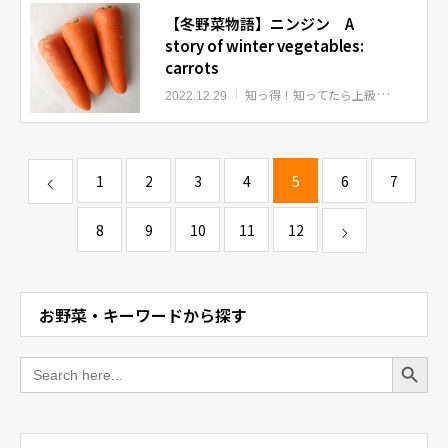
【冬野菜物語】ニンジン A
story of winter vegetables:
carrots
知っ得！知ってたら上級者
知っ得！
2022.12.29
1
2
3
4
5
6
7
8
9
10
11
12
お野菜・キーワードから探す
Search Button
Search
for: