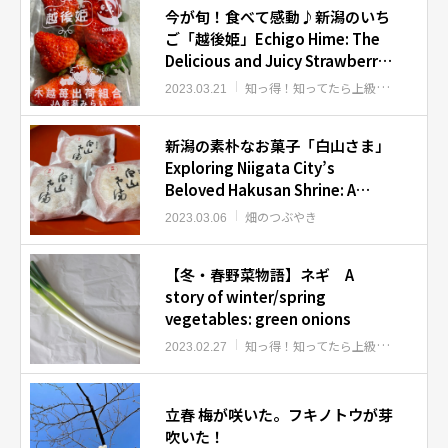
今が旬！食べて感動♪新潟のいち
ご「越後姫」Echigo Hime: The
Delicious and Juicy Strawberry
of Niigata
知っ得！知ってたら上級者
畑のつぶ
2023.03.21
新潟の素朴なお菓子「白山さま」
Exploring Niigata City’s
Beloved Hakusan Shrine: A
Place of Culture, Relaxation,
畑のつぶやき
2023.03.06
and Sweet Delights
【冬・春野菜物語】ネギ A
story of winter/spring
vegetables: green onions
知っ得！知ってたら上級者
知っ得！
2023.02.27
立春 梅が咲いた。フキノトウが芽
吹いた！