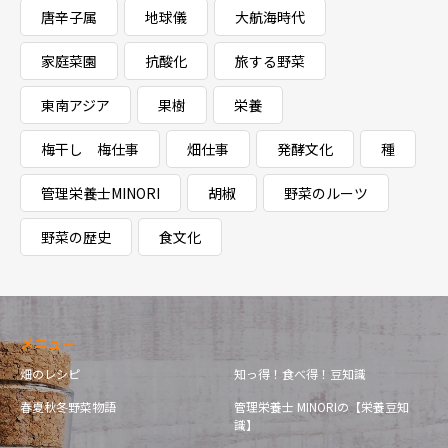
唐辛子属
地球儀
大航海時代
家庭菜園
抗酸化
旅する野菜
東南アジア
果樹
栄養
梅干し 梅仕事
畑仕事
発酵文化
種
管理栄養士MINORI
胡椒
野菜のルーツ
野菜の歴史
食文化
メニュー
畑のレシピ
知っ得！食べ得！豆知識
春夏秋冬野菜物語
管理栄養士 MINORIの【栄養豆知
識】