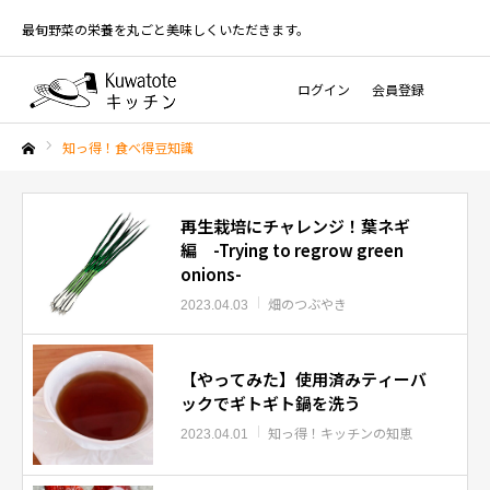
最旬野菜の栄養を丸ごと美味しくいただきます。
ログイン
会員登録
知っ得！食べ得豆知識
ホーム
再生栽培にチャレンジ！葉ネギ
編 -Trying to regrow green
onions-
畑のつぶやき
2023.04.03
【やってみた】使用済みティーバ
ックでギトギト鍋を洗う
知っ得！キッチンの知恵
2023.04.01