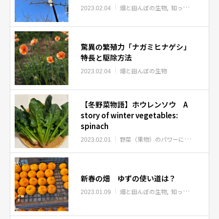
畑と田んぼの生物
知っ得！夏野菜
2023.02.04
驚異の繁殖力「ナガミヒナゲシ」
特長と駆除方法
畑と田んぼの生物
2023.02.04
【冬野菜物語】ホウレンソウ A
story of winter vegetables:
spinach
野菜（果物）のパワーについて
知っ
2023.02.01
新春の畑 ゆずの使い道は？
畑と田んぼの生物
知っ得！美味しく保存
2023.01.09