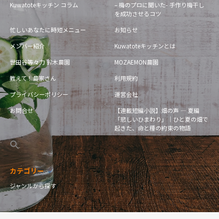
Kuwatoteキッチン コラム
– 梅のプロに聞いた- 手作り梅干し
を成功させるコツ
忙しいあなたに時短メニュー
お知らせ
メンバー紹介
Kuwatoteキッチンとは
世田谷等々力 鈴木農園
MOZAEMON農園
教えて！農家さん
利用規約
プライバシーポリシー
運営会社
お問合せ
【連載短編小説】畑の声 — 夏編
「悲しいひまわり」｜ひと夏の畑で
起きた、命と種の約束の物語
カテゴリー
ジャンルから探す