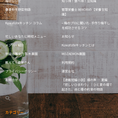
畑のレシピ
知っ得！食べ得！豆知識
春夏秋冬野菜物語
管理栄養士 MINORIの【栄養豆知
識】
Kuwatoteキッチン コラム
– 梅のプロに聞いた- 手作り梅干し
を成功させるコツ
忙しいあなたに時短メニュー
お知らせ
メンバー紹介
Kuwatoteキッチンとは
世田谷等々力 鈴木農園
MOZAEMON農園
教えて！農家さん
利用規約
プライバシーポリシー
運営会社
お問合せ
【連載短編小説】畑の声 — 夏編
「悲しいひまわり」｜ひと夏の畑で
起きた、命と種の約束の物語
カテゴリー