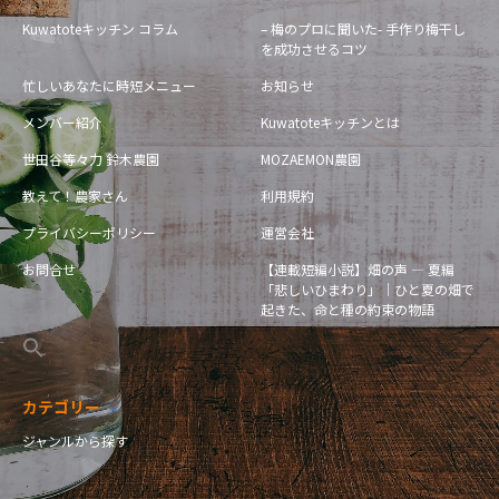
Kuwatoteキッチン コラム
– 梅のプロに聞いた- 手作り梅干し
を成功させるコツ
忙しいあなたに時短メニュー
お知らせ
メンバー紹介
Kuwatoteキッチンとは
世田谷等々力 鈴木農園
MOZAEMON農園
教えて！農家さん
利用規約
プライバシーポリシー
運営会社
お問合せ
【連載短編小説】畑の声 — 夏編
「悲しいひまわり」｜ひと夏の畑で
起きた、命と種の約束の物語
カテゴリー
ジャンルから探す