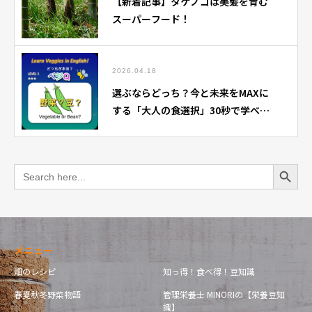
【新着記事】タケノコは美髪を育む
スーパーフード！
2026.04.18
選ぶならどっち？今と未来をMAXに
する「大人の食選択」30秒で学べる
クイズ動画配信開始！
Search Button
Search
for:
メニュー
畑のレシピ
知っ得！食べ得！豆知識
春夏秋冬野菜物語
管理栄養士 MINORIの【栄養豆知
識】