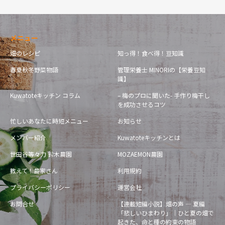
メニュー
畑のレシピ
知っ得！食べ得！豆知識
春夏秋冬野菜物語
管理栄養士 MINORIの【栄養豆知
識】
Kuwatoteキッチン コラム
– 梅のプロに聞いた- 手作り梅干し
を成功させるコツ
忙しいあなたに時短メニュー
お知らせ
メンバー紹介
Kuwatoteキッチンとは
世田谷等々力 鈴木農園
MOZAEMON農園
教えて！農家さん
利用規約
プライバシーポリシー
運営会社
お問合せ
【連載短編小説】畑の声 — 夏編
「悲しいひまわり」｜ひと夏の畑で
起きた、命と種の約束の物語