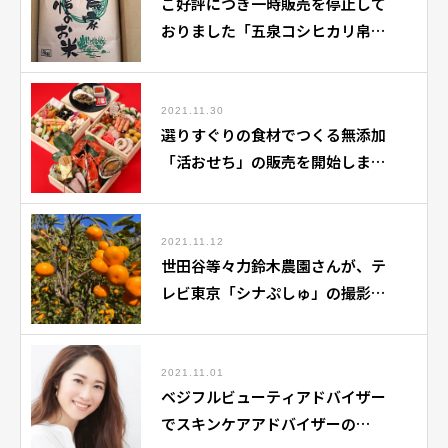
ご好評につき一時販売を停止して
おりました「五泉コシヒカリ帛
（ごせんこしひかりきぬ）」の販
売を再開いたしました。
2021.11.30
選りすぐりの食材でつくる無添加
「活おせち」の販売を開始しまし
た。
2021.11.12
世田谷等々力鈴木農園さんが、テ
レビ東京「シナぷしゅ」の撮影協
力をしました。
2021.11.01
ベジフルビューティアドバイザー
でスキンケアアドバイザーの