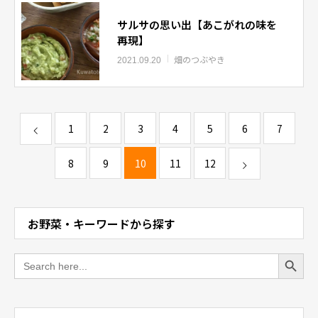
サルサの思い出【あこがれの味を
再現】
畑のつぶやき
2021.09.20
1
2
3
4
5
6
7
8
9
10
11
12
お野菜・キーワードから探す
Search Button
Search
for: