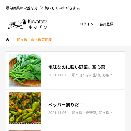
最旬野菜の栄養を丸ごと美味しくいただきます。
ログイン
会員登録
知っ得！食べ得豆知識
ホーム
地味なのに強い野菜。空心菜
畑と田んぼの生物
野菜（果物）のパワーについて
2021.11.07
ペッパー祭りだ！
知っ得！夏野菜
知っ得！秋野菜
2021.11.06