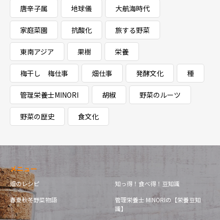
唐辛子属
地球儀
大航海時代
家庭菜園
抗酸化
旅する野菜
東南アジア
果樹
栄養
梅干し 梅仕事
畑仕事
発酵文化
種
管理栄養士MINORI
胡椒
野菜のルーツ
野菜の歴史
食文化
メニュー
畑のレシピ
知っ得！食べ得！豆知識
春夏秋冬野菜物語
管理栄養士 MINORIの【栄養豆知
識】