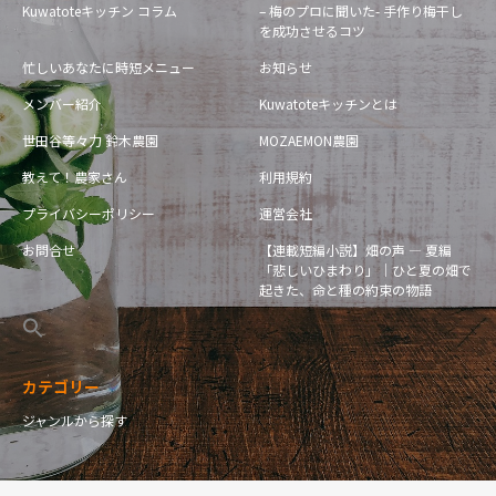
Kuwatoteキッチン コラム
– 梅のプロに聞いた- 手作り梅干し
を成功させるコツ
忙しいあなたに時短メニュー
お知らせ
メンバー紹介
Kuwatoteキッチンとは
世田谷等々力 鈴木農園
MOZAEMON農園
教えて！農家さん
利用規約
プライバシーポリシー
運営会社
お問合せ
【連載短編小説】畑の声 — 夏編
「悲しいひまわり」｜ひと夏の畑で
起きた、命と種の約束の物語
カテゴリー
ジャンルから探す