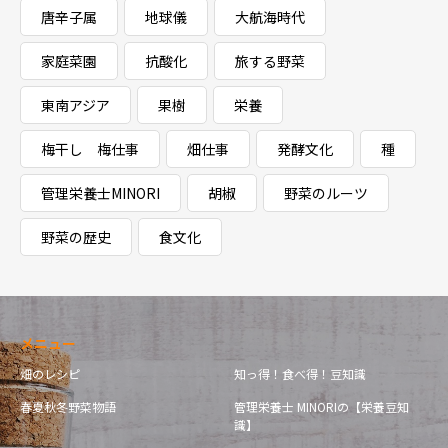
唐辛子属
地球儀
大航海時代
家庭菜園
抗酸化
旅する野菜
東南アジア
果樹
栄養
梅干し 梅仕事
畑仕事
発酵文化
種
管理栄養士MINORI
胡椒
野菜のルーツ
野菜の歴史
食文化
メニュー
畑のレシピ
知っ得！食べ得！豆知識
春夏秋冬野菜物語
管理栄養士 MINORIの【栄養豆知
識】