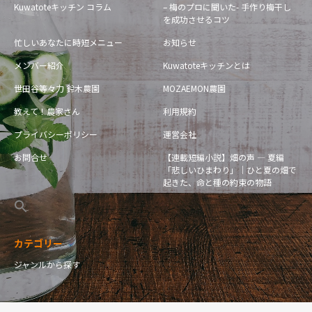
Kuwatoteキッチン コラム
– 梅のプロに聞いた- 手作り梅干し
を成功させるコツ
忙しいあなたに時短メニュー
お知らせ
メンバー紹介
Kuwatoteキッチンとは
世田谷等々力 鈴木農園
MOZAEMON農園
教えて！農家さん
利用規約
プライバシーポリシー
運営会社
お問合せ
【連載短編小説】畑の声 — 夏編
「悲しいひまわり」｜ひと夏の畑で
起きた、命と種の約束の物語
カテゴリー
ジャンルから探す