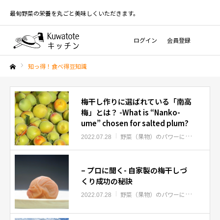
最旬野菜の栄養を丸ごと美味しくいただきます。
ログイン
会員登録
知っ得！食べ得豆知識
ホーム
梅干し作りに選ばれている「南高
梅」とは？ -What is “Nanko-
ume” chosen for salted plum?
野菜（果物）のパワーについて
知っ
2022.07.28
– プロに聞く- 自家製の梅干しづ
くり成功の秘訣
野菜（果物）のパワーについて
知っ
2022.07.28