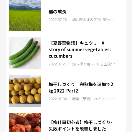
稲の成長
畑と田んぼの生物
知っ得！食べ得！お米
2022.07.23
【夏野菜物語】キュウリ A
story of summer vegetables:
cucumbers
知っ得！知ってたら上級者
知っ得！
2022.07.21
梅干しづくり 完熟梅を追加で2
㎏ 2022-Part2
野菜（果物）のパワーについて
知っ
2022.07.06
【梅仕事初心者】梅干しづくり-
失敗ポイントを改善しました