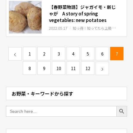
【春野菜物語】ジャガイモ・新じ
ゃが A story of spring
vegetables: new potatoes
知っ得！知ってたら上級者
知っ得！
2022.05.17
1
2
3
4
5
6
7
8
9
10
11
12
お野菜・キーワードから探す
Search Button
Search
for: