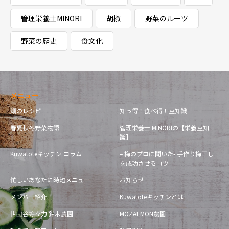
管理栄養士MINORI
胡椒
野菜のルーツ
野菜の歴史
食文化
メニュー
畑のレシピ
知っ得！食べ得！豆知識
春夏秋冬野菜物語
管理栄養士 MINORIの【栄養豆知
識】
Kuwatoteキッチン コラム
– 梅のプロに聞いた- 手作り梅干し
を成功させるコツ
忙しいあなたに時短メニュー
お知らせ
メンバー紹介
Kuwatoteキッチンとは
世田谷等々力 鈴木農園
MOZAEMON農園