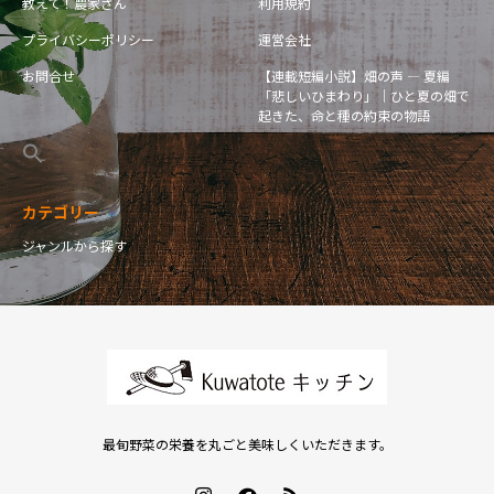
教えて！農家さん
利用規約
プライバシーポリシー
運営会社
お問合せ
【連載短編小説】畑の声 — 夏編
「悲しいひまわり」｜ひと夏の畑で
起きた、命と種の約束の物語
カテゴリー
ジャンルから探す
最旬野菜の栄養を丸ごと美味しくいただきます。