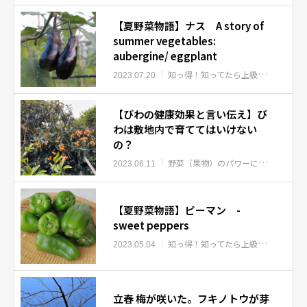
【夏野菜物語】ナス A story of
summer vegetables:
aubergine/ eggplant
知っ得！知ってたら上級者
知っ得！
2023.07.20
【びわの健康効果と言い伝え】び
わは敷地内で育ててはいけない
の？
野菜（果物）のパワーについて
知っ
2023.06.11
【夏野菜物語】ピーマン -
sweet peppers
知っ得！知ってたら上級者
知っ得！
2023.05.04
立春 梅が咲いた。フキノトウが芽