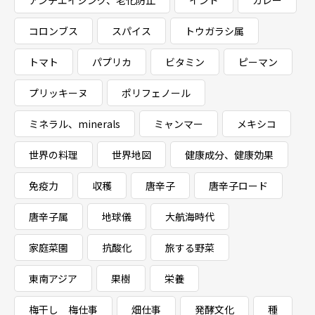
アンチエイジング、老化防止
インド
カレー
コロンブス
スパイス
トウガラシ属
トマト
パプリカ
ビタミン
ピーマン
プリッキーヌ
ポリフェノール
ミネラル、minerals
ミャンマー
メキシコ
世界の料理
世界地図
健康成分、健康効果
免疫力
収穫
唐辛子
唐辛子ロード
唐辛子属
地球儀
大航海時代
家庭菜園
抗酸化
旅する野菜
東南アジア
果樹
栄養
梅干し 梅仕事
畑仕事
発酵文化
種