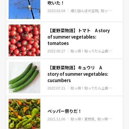
吹いた！
畑と田んぼの生物
知っ得！夏野菜
2023.02.04
【夏野菜物語】トマト A story
of summer vegetables:
tomatoes
知っ得！知ってたら上級者
知っ得！
2022.08.27
【夏野菜物語】キュウリ A
story of summer vegetables:
cucumbers
知っ得！知ってたら上級者
知っ得！
2022.07.21
ペッパー祭りだ！
知っ得！夏野菜
知っ得！秋野菜
2021.11.06