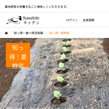
最旬野菜の栄養を丸ごと美味しくいただきます。
ログイン
会員登録
知っ得！食べ得豆知識
知っ得！夏野菜
ホーム
知っ
得！夏
野菜
野菜に関する、知っているようで知らなかったお話。