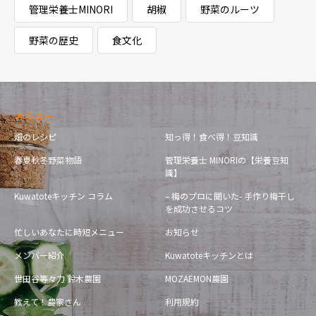
管理栄養士MINORI
胡椒
野菜のルーツ
野菜の歴史
食文化
メニュー
畑のレシピ
知っ得！食べ得！豆知識
春夏秋冬野菜物語
管理栄養士 MINORIの【栄養豆知
識】
Kuwatoteキッチン コラム
– 梅のプロに聞いた- 手作り梅干し
を成功させるコツ
忙しいあなたに時短メニュー
お知らせ
メンバー紹介
Kuwatoteキッチンとは
世田谷等々力 鈴木農園
MOZAEMON農園
教えて！農家さん
利用規約