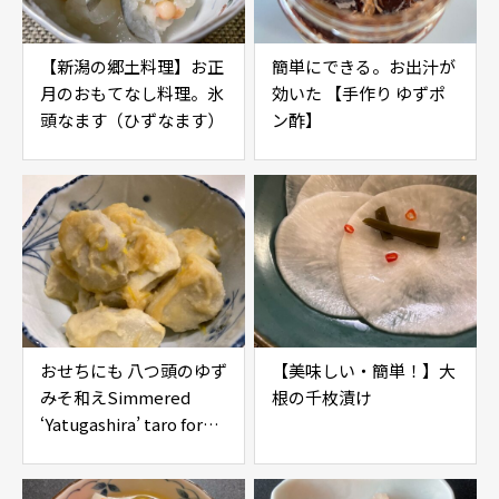
【新潟の郷土料理】お正
簡単にできる。お出汁が
月のおもてなし料理。氷
効いた 【手作り ゆずポ
頭なます（ひずなます）
ン酢】
おせちにも 八つ頭のゆず
【美味しい・簡単！】大
みそ和え――Simmered
根の千枚漬け
‘Yatugashira’ taro for
New Year dishes