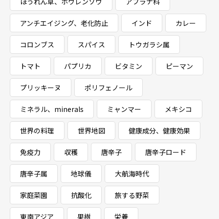
ほうれん草、ホウレンソウ
アブラナ科
アンチエイジング、老化防止
インド
カレー
コロンブス
スパイス
トウガラシ属
トマト
パプリカ
ビタミン
ピーマン
プリッキーヌ
ポリフェノール
ミネラル、minerals
ミャンマー
メキシコ
世界の料理
世界地図
健康成分、健康効果
免疫力
収穫
唐辛子
唐辛子ロード
唐辛子属
地球儀
大航海時代
家庭菜園
抗酸化
旅する野菜
東南アジア
果樹
栄養