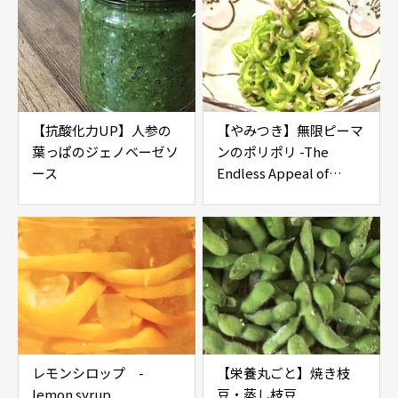
【抗酸化力UP】人参の
【やみつき】無限ピーマ
葉っぱのジェノベーゼソ
ンのポリポリ -The
ース
Endless Appeal of
Infinite Peppers
レモンシロップ -
【栄養丸ごと】焼き枝
lemon syrup
豆・蒸し枝豆