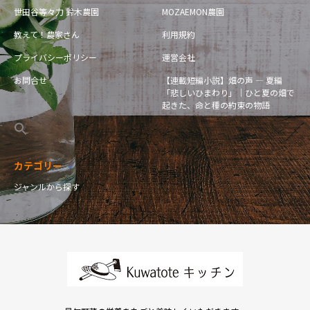
世田谷等々力 鈴木農園
MOZAEMON農園
教えて！農家さん
利用規約
プライバシーポリシー
運営会社
お問合せ
【連載短編小説】畑の声 — 夏編
「悲しいひまわり」｜ひと夏の畑で
起きた、命と種の約束の物語
カテゴリー
ジャンルから探す