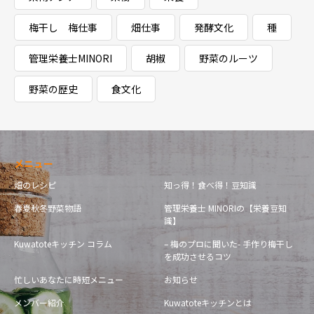
梅干し 梅仕事
畑仕事
発酵文化
種
管理栄養士MINORI
胡椒
野菜のルーツ
野菜の歴史
食文化
メニュー
畑のレシピ
知っ得！食べ得！豆知識
春夏秋冬野菜物語
管理栄養士 MINORIの【栄養豆知
識】
Kuwatoteキッチン コラム
– 梅のプロに聞いた- 手作り梅干し
を成功させるコツ
忙しいあなたに時短メニュー
お知らせ
メンバー紹介
Kuwatoteキッチンとは