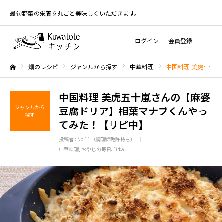
最旬野菜の栄養を丸ごと美味しくいただきます。
ログイン
会員登録
畑のレシピ
ジャンルから探す
中華料理
中国料理 美虎五十嵐さんの【麻婆豆腐ドリア】相葉マナブくんやってみた！【リピ中】
ホーム
中国料理 美虎五十嵐さんの【麻婆
ジャンルから
豆腐ドリア】相葉マナブくんやっ
探す
てみた！【リピ中】
投稿者 :
No.11（調理師免許持ち）
中華料理
おやじの毎日ごはん