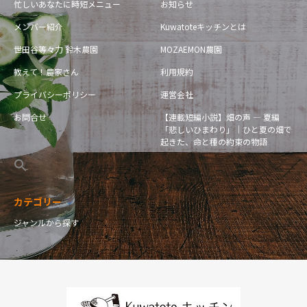
忙しいあなたに時短メニュー
お知らせ
メンバー紹介
Kuwatoteキッチンとは
世田谷等々力 鈴木農園
MOZAEMON農園
教えて！農家さん
利用規約
プライバシーポリシー
運営会社
お問合せ
【連載短編小説】畑の声 — 夏編
「悲しいひまわり」｜ひと夏の畑で
起きた、命と種の約束の物語
カテゴリー
ジャンルから探す