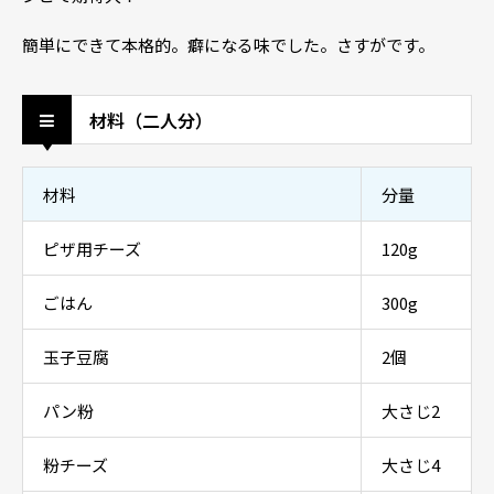
簡単にできて本格的。癖になる味でした。さすがです。
材料（二人分）
材料
分量
ピザ用チーズ
120g
ごはん
300g
玉子豆腐
2個
パン粉
大さじ2
粉チーズ
大さじ4