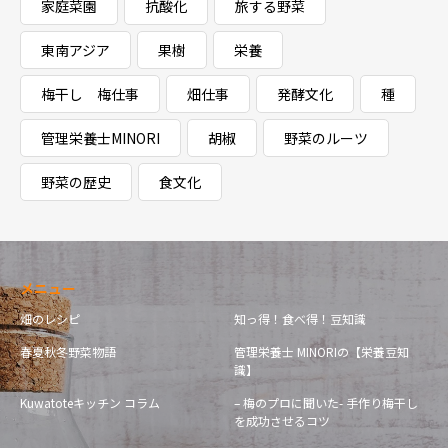
家庭菜園
抗酸化
旅する野菜
東南アジア
果樹
栄養
梅干し 梅仕事
畑仕事
発酵文化
種
管理栄養士MINORI
胡椒
野菜のルーツ
野菜の歴史
食文化
メニュー
畑のレシピ
知っ得！食べ得！豆知識
春夏秋冬野菜物語
管理栄養士 MINORIの【栄養豆知
識】
Kuwatoteキッチン コラム
– 梅のプロに聞いた- 手作り梅干し
を成功させるコツ