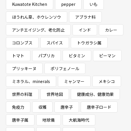
Kuwatote Kitchen
pepper
いも
ほうれん草、ホウレンソウ
アブラナ科
アンチエイジング、老化防止
インド
カレー
コロンブス
スパイス
トウガラシ属
トマト
パプリカ
ビタミン
ピーマン
プリッキーヌ
ポリフェノール
ミネラル、minerals
ミャンマー
メキシコ
世界の料理
世界地図
健康成分、健康効果
免疫力
収穫
唐辛子
唐辛子ロード
唐辛子属
地球儀
大航海時代