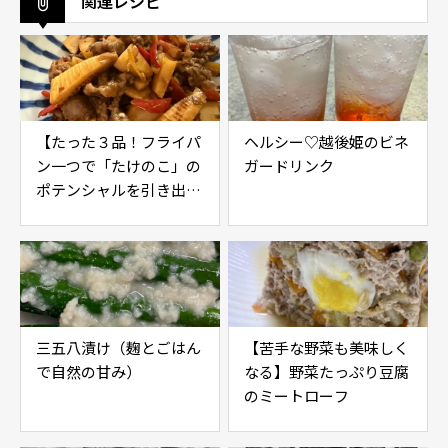
関連レシピ
【たった３品！フライパ
ヘルシー♡越後姫のビネ
ン一つで「たけのこ」の
ガードリンク
ポテンシャルを引き出す
レシピ】
三五八漬け（麹とごはん
【苦手な野菜も美味しく
で自然の甘み）
なる】野菜たっぷり豆腐
のミートローフ