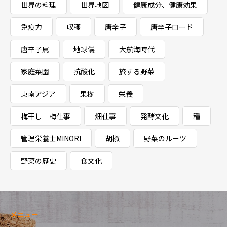
世界の料理
世界地図
健康成分、健康効果
免疫力
収穫
唐辛子
唐辛子ロード
唐辛子属
地球儀
大航海時代
家庭菜園
抗酸化
旅する野菜
東南アジア
果樹
栄養
梅干し 梅仕事
畑仕事
発酵文化
種
管理栄養士MINORI
胡椒
野菜のルーツ
野菜の歴史
食文化
メニュー