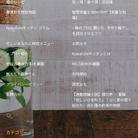
畑のレシピ
知っ得！食べ得！豆知識
春夏秋冬野菜物語
管理栄養士 MINORIの【栄養豆知
識】
Kuwatoteキッチン コラム
– 梅のプロに聞いた- 手作り梅干し
を成功させるコツ
忙しいあなたに時短メニュー
お知らせ
メンバー紹介
Kuwatoteキッチンとは
世田谷等々力 鈴木農園
MOZAEMON農園
教えて！農家さん
利用規約
プライバシーポリシー
運営会社
お問合せ
【連載短編小説】畑の声 — 夏編
「悲しいひまわり」｜ひと夏の畑で
起きた、命と種の約束の物語
カテゴリー