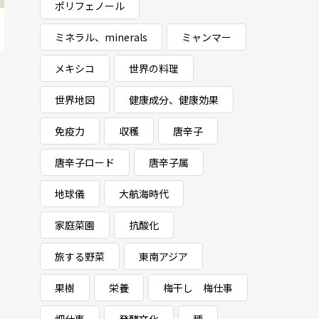
ポリフェノール
ミネラル、minerals
ミャンマー
メキシコ
世界の料理
世界地図
健康成分、健康効果
免疫力
収穫
唐辛子
唐辛子ロード
唐辛子属
地球儀
大航海時代
家庭菜園
抗酸化
旅する野菜
東南アジア
果樹
栄養
梅干し 梅仕事