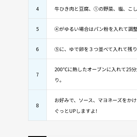
4
牛ひき肉と豆腐、①の野菜、塩、こ
5
④がゆるい場合はパン粉を入れて調
6
⑤に、ゆで卵を３つ並べて入れて残
200℃に熱したオーブンに入れて2
7
り。
お好みで、ソース、マヨネーズをか
8
ぐっとUPしますよ!