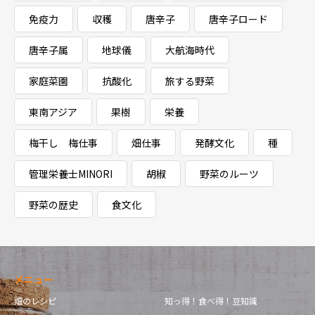
免疫力
収穫
唐辛子
唐辛子ロード
唐辛子属
地球儀
大航海時代
家庭菜園
抗酸化
旅する野菜
東南アジア
果樹
栄養
梅干し 梅仕事
畑仕事
発酵文化
種
管理栄養士MINORI
胡椒
野菜のルーツ
野菜の歴史
食文化
メニュー
畑のレシピ
知っ得！食べ得！豆知識