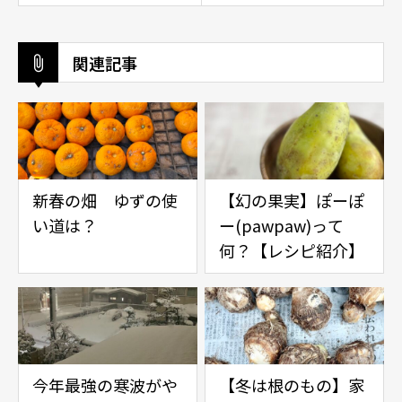
関連記事
新春の畑 ゆずの使
【幻の果実】ぽーぽ
い道は？
ー(pawpaw)って
何？【レシピ紹介】
今年最強の寒波がや
【冬は根のもの】家