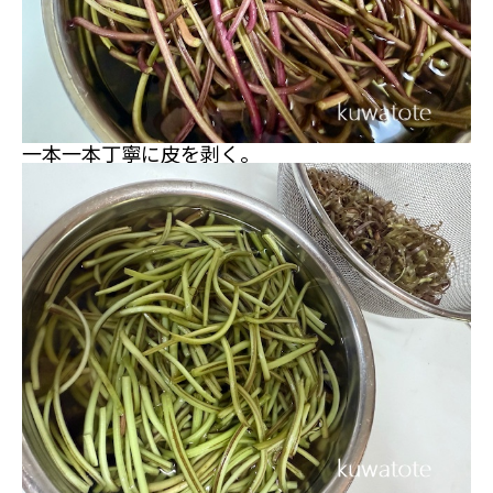
一本一本丁寧に皮を剥く。