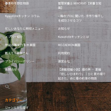
春夏秋冬野菜物語
管理栄養士 MINORIの【栄養豆知
識】
Kuwatoteキッチン コラム
– 梅のプロに聞いた- 手作り梅干し
を成功させるコツ
忙しいあなたに時短メニュー
お知らせ
メンバー紹介
Kuwatoteキッチンとは
世田谷等々力 鈴木農園
MOZAEMON農園
教えて！農家さん
利用規約
プライバシーポリシー
運営会社
お問合せ
【連載短編小説】畑の声 — 夏編
「悲しいひまわり」｜ひと夏の畑で
起きた、命と種の約束の物語
カテゴリー
ジャンルから探す