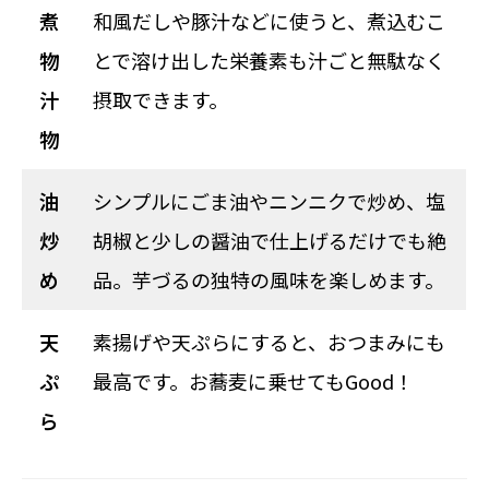
煮
和風だしや豚汁などに使うと、煮込むこ
物
とで溶け出した栄養素も汁ごと無駄なく
汁
摂取できます。
物
油
シンプルにごま油やニンニクで炒め、塩
炒
胡椒と少しの醤油で仕上げるだけでも絶
め
品。芋づるの独特の風味を楽しめます。
天
素揚げや天ぷらにすると、おつまみにも
ぷ
最高です。お蕎麦に乗せてもGood！
ら