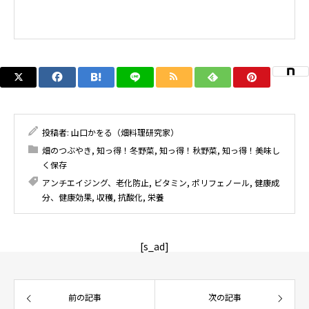
投稿者:
山口かをる（畑料理研究家）
畑のつぶやき
,
知っ得！冬野菜
,
知っ得！秋野菜
,
知っ得！美味し
く保存
アンチエイジング、老化防止
,
ビタミン
,
ポリフェノール
,
健康成
分、健康効果
,
収穫
,
抗酸化
,
栄養
[s_ad]
前の記事
次の記事