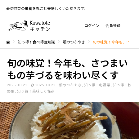
最旬野菜の栄養を丸ごと美味しくいただきます。
ログイン
会員登録
知っ得！食べ得豆知識
畑のつぶやき
旬の味覚！今年も、さつまいもの芋づるを味わい尽くす
ホーム
旬の味覚！今年も、さつまい
もの芋づるを味わい尽くす
畑のつぶやき
知っ得！冬野菜
知っ得！秋
2025.10.21
2025.10.22
野菜
知っ得！美味しく保存