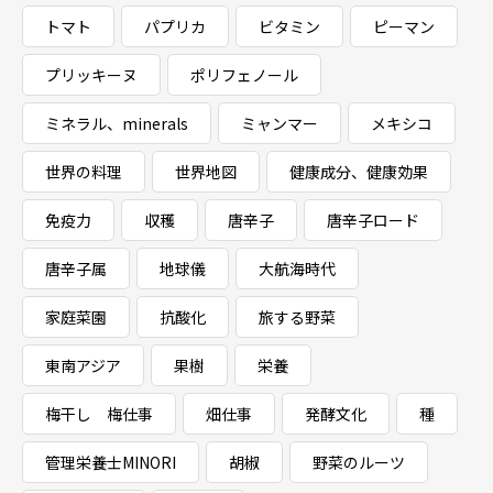
トマト
パプリカ
ビタミン
ピーマン
プリッキーヌ
ポリフェノール
ミネラル、minerals
ミャンマー
メキシコ
世界の料理
世界地図
健康成分、健康効果
免疫力
収穫
唐辛子
唐辛子ロード
唐辛子属
地球儀
大航海時代
家庭菜園
抗酸化
旅する野菜
東南アジア
果樹
栄養
梅干し 梅仕事
畑仕事
発酵文化
種
管理栄養士MINORI
胡椒
野菜のルーツ