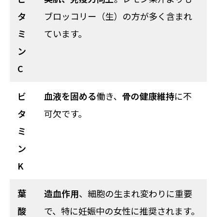
タ
ブロッコリー（生）の方が多く含まれ
ミ
ています。
ン
C
ビ
血液を固める
働き、
骨の健康維持
に不
タ
可欠です。
ミ
ン
K
葉
造血作用
、細胞の生まれ変わりに重要
酸
で、特に妊娠中の女性に推奨されます。