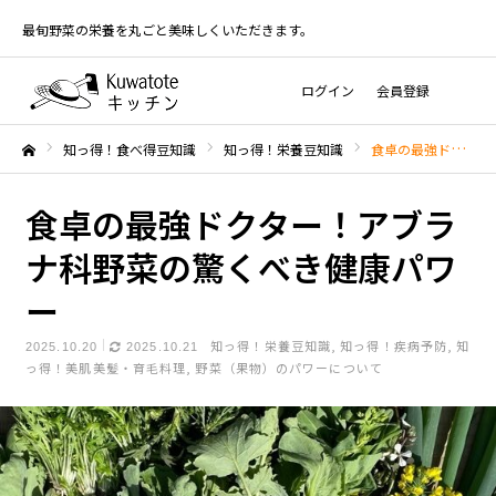
最旬野菜の栄養を丸ごと美味しくいただきます。
ログイン
会員登録
知っ得！食べ得豆知識
知っ得！栄養豆知識
食卓の最強ドクター！アブラナ科野菜の驚くべき健康パワー
ホーム
食卓の最強ドクター！アブラ
ナ科野菜の驚くべき健康パワ
ー
知っ得！栄養豆知識
知っ得！疾病予防
知
2025.10.20
2025.10.21
っ得！美肌美髪・育毛料理
野菜（果物）のパワーについて