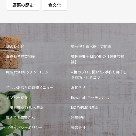
野菜の歴史
食文化
メニュー
畑のレシピ
知っ得！食べ得！豆知識
春夏秋冬野菜物語
管理栄養士 MINORIの【栄養豆知
識】
Kuwatoteキッチン コラム
– 梅のプロに聞いた- 手作り梅干し
を成功させるコツ
忙しいあなたに時短メニュー
お知らせ
メンバー紹介
Kuwatoteキッチンとは
世田谷等々力 鈴木農園
MOZAEMON農園
教えて！農家さん
利用規約
プライバシーポリシー
運営会社